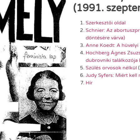
(1991. szepte
Szerkesztői oldal
Schnier: Az abortuszp
döntésére várva)
Anne Koedt: A hüvelyi
Hochberg Ágnes Zsuzs
dubrovniki találkozója 
Szülés orvosok nélkül
(
Judy Syfers: Miért kel
Hír