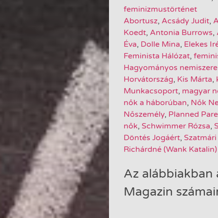
feminizmustörténet
Abortusz
,
Acsády Judit
,
A
Koedt
,
Antonia Burrows
,
Éva
,
Dolle Mina
,
Elekes Ir
Feminista Hálózat
,
femin
Hagyományos nemiszerep
Horvátország
,
Kis Márta
,
Munkacsoport
,
magyar n
nők a háborúban
,
Nők Ne
Nőszemély
,
Planned Par
nők
,
Schwimmer Rózsa
,
S
Döntés Jogáért
,
Szatmári
Richárdné (Wank Katalin)
Az alábbiakban 
Magazin számain