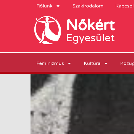
Rólunk
Szakirodalom
Kapcsol
Nőkért
Egyesület
Feminizmus
Kultúra
Közü