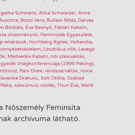
gatha Schwartz
,
Alice Schwarzer
,
Anne
Ausztria
,
Bozzi Vera
,
Bullain Nilda
,
Darvas
én Borbála
,
Éva Besnyő
,
Fábián Katalin
,
ista olvasmányok
,
Feministák Egyesülete
,
-elvárások
,
Hochberg Ágnes
,
Hollandia
,
környezetvédelem
,
Leszbikus nők
,
Levegő
ők
,
Medvedev Katalin
,
női szexualitás
,
gyedik Világkonferenciája (1995 Peking)
,
enthood
,
Rani Drew
,
rendszerváltás
,
roma
lavenka Drakulic
,
Solt Ottília
,
Szabad
 Réka
,
szexizmus
,
szülés
,
Thun Éva
,
Wank
a Nőszemély Feminsita
ak archívuma látható.