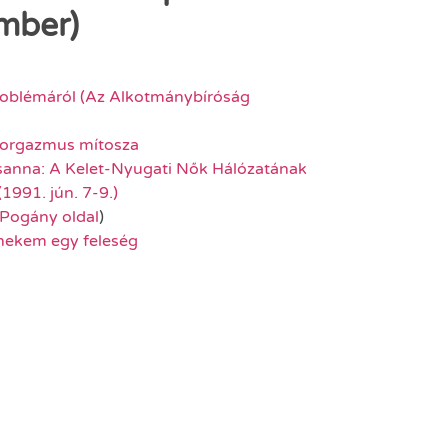
mber)
roblémáról (Az Alkotmánybíróság
 orgazmus mítosza
anna: A Kelet-Nyugati Nők Hálózatának
(1991. jún. 7-9.)
Pogány oldal
)
l nekem egy feleség