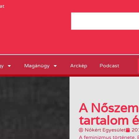
at
gy
Magánügy
Arckép
Podcast
A Nőszemé
tartalom é
Nőkért Egyesület
20
A feminizmus története
,