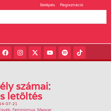
Belépés
Regisztráció
ly számai:
s letöltés
14-07-21
Egyéb
,
Feminizmus
,
Magyar