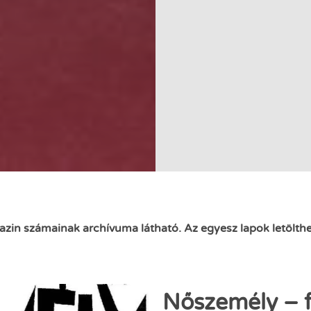
in számainak archívuma látható. Az egyesz lapok letölthet
Nőszemély – f