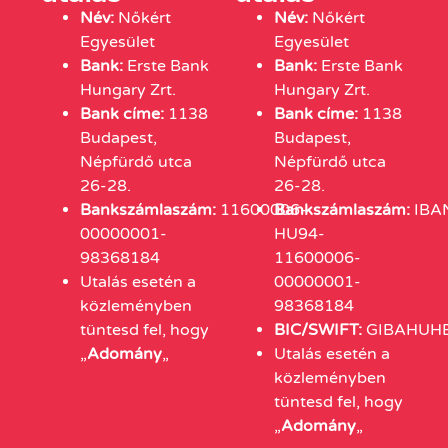
Név:
Nőkért
Név:
Nőkért
Egyesület
Egyesület
Bank:
Erste Bank
Bank:
Erste Bank
Hungary Zrt.
Hungary Zrt.
Bank címe:
1138
Bank címe:
1138
Budapest,
Budapest,
Népfürdő utca
Népfürdő utca
26-28.
26-28.
Bankszámlaszám:
11600006-
Bankszámlaszám:
IBA
00000001-
HU94-
98368184
11600006-
Utalás esetén a
00000001-
közleményben
98368184
tüntesd fel, hogy
BIC/SWIFT:
GIBAHUH
„
Adomány
„
Utalás esetén a
közleményben
tüntesd fel, hogy
„
Adomány
„