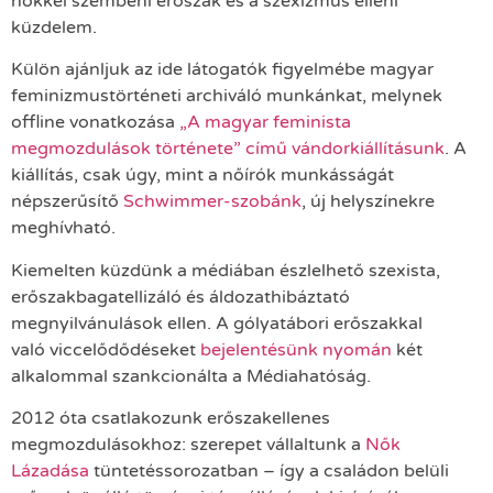
nőkkel szembeni erőszak és a szexizmus elleni
küzdelem.
Külön ajánljuk az ide látogatók figyelmébe magyar
feminizmustörténeti archiváló munkánkat, melynek
offline vonatkozása
„A magyar feminista
megmozdulások története” című vándorkiállításunk
. A
kiállítás, csak úgy, mint a nőírók munkásságát
népszerűsítő
Schwimmer-szobánk
, új helyszínekre
meghívható.
Kiemelten küzdünk a médiában észlelhető szexista,
erőszakbagatellizáló és áldozathibáztató
megnyilvánulások ellen. A gólyatábori erőszakkal
való viccelődődéseket
bejelentésünk nyomán
két
alkalommal szankcionálta a Médiahatóság.
2012 óta csatlakozunk erőszakellenes
megmozdulásokhoz: szerepet vállaltunk a
Nők
Lázadása
tüntetéssorozatban – így a családon belüli