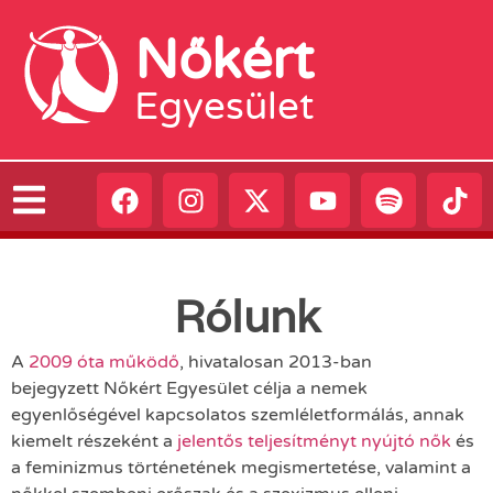
Nőkért
Egyesület
Rólunk
A
2009 óta működő
, hivatalosan 2013-ban
bejegyzett Nőkért Egyesület célja a nemek
egyenlőségével kapcsolatos szemléletformálás, annak
kiemelt részeként a
jelentős teljesítményt nyújtó nők
és
a feminizmus történetének megismertetése, valamint a