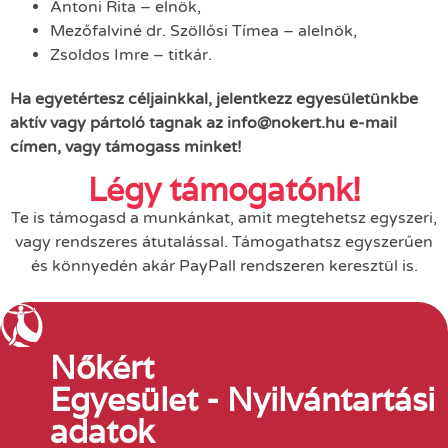
Antoni Rita – elnök,
Mezőfalviné dr. Szöllősi Tímea – alelnök,
Zsoldos Imre – titkár.
Ha egyetértesz céljainkkal, jelentkezz egyesületünkbe
aktív vagy pártoló tagnak az
info@nokert.hu
e-mail
címen, vagy támogass minket!
Légy támogatónk!
Te is támogasd a munkánkat, amit megtehetsz egyszeri,
vagy rendszeres átutalással. Támogathatsz egyszerűen
és könnyedén akár PayPall rendszeren keresztül is.
Nőkért
Egyesület - Nyilvántartási
adatok