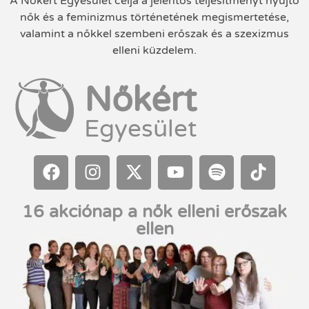
A Nőkért Egyesület célja a jelentős teljesítményt nyújtó
nők és a feminizmus történetének megismertetése,
valamint a nőkkel szembeni erőszak és a szexizmus
elleni küzdelem.
Nőkért
Egyesület
16 akciónap a nők elleni erőszak
ellen