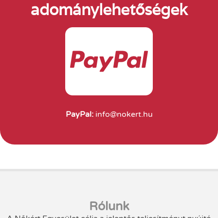
adománylehetőségek
PayPal:
info@nokert.hu
Rólunk