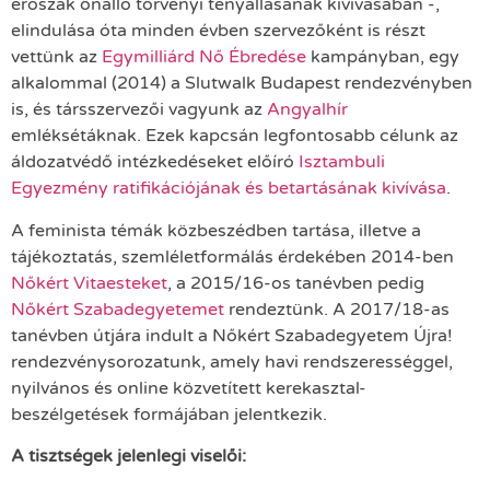
erőszak önálló törvényi tényállásának kivívásában -,
elindulása óta minden évben szervezőként is részt
vettünk az
Egymilliárd Nő Ébredése
kampányban, egy
alkalommal (2014) a Slutwalk Budapest rendezvényben
is, és társszervezői vagyunk az
Angyalhír
emléksétáknak. Ezek kapcsán legfontosabb célunk az
áldozatvédő intézkedéseket előíró
Isztambuli
Egyezmény ratifikációjának és betartásának kivívása
.
A feminista témák közbeszédben tartása, illetve a
tájékoztatás, szemléletformálás érdekében 2014-ben
Nőkért Vitaesteket
, a 2015/16-os tanévben pedig
Nőkért Szabadegyetemet
rendeztünk. A 2017/18-as
tanévben útjára indult a Nőkért Szabadegyetem Újra!
rendezvénysorozatunk, amely havi rendszerességgel,
nyilvános és online közvetített kerekasztal-
beszélgetések formájában jelentkezik.
A tisztségek jelenlegi viselői: