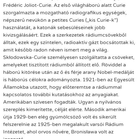
Frédéric Joliot-Curie. Az első világháború alatt Curie
szorgalmazta a mozgatható radiografikus egységek,
népszerű nevükön a petites Curies („kis Curie-k”)
használatát, a katonák sebesüléseinek jobb
kivizsgálásáért. Ezek a szerkezetek rádiumcsövekből
álltak, ezek egy színtelen, radioaktív gázt bocsátottak ki,
amit később radon néven ismert meg a világ.
Skłodowska-Curie személyesen szolgáltatta a csöveket,
amelyeket tisztított rádiumból állított elő. Röviddel a
háború kitörése után az ő és férje arany Nobel-medálját
is háborús célokra adományozta. 1921-ben az Egyesült
Államokba utazott, hogy előteremtse a rádiummal
kapcsolatos további kutatásokhoz az anyagiakat.
Amerikában szívesen fogadták. Ugyan a nyilvános
szereplés kimerítette, célját elérte. Második amerikai
útja 1929-ben elég gyümölcsöző volt és sikerült
felszerelnie az 1925-ben megalakult varsói Rádium
Intézetet, ahol orvos nővére, Bronisława volt az