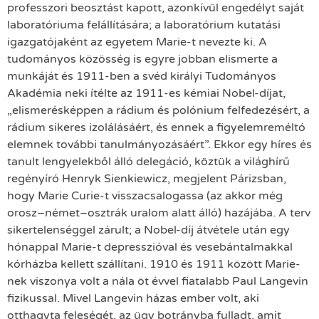
professzori beosztást kapott, azonkívül engedélyt saját
laboratóriuma felállítására; a laboratórium kutatási
igazgatójaként az egyetem Marie-t nevezte ki. A
tudományos közösség is egyre jobban elismerte a
munkáját és 1911-ben a svéd királyi Tudományos
Akadémia neki ítélte az 1911-es kémiai Nobel-díjat,
„elismerésképpen a rádium és polónium felfedezésért, a
rádium sikeres izolálásáért, és ennek a figyelemreméltó
elemnek további tanulmányozásáért”. Ekkor egy híres és
tanult lengyelekből álló delegáció, köztük a világhírű
regényíró Henryk Sienkiewicz, megjelent Párizsban,
hogy Marie Curie-t visszacsalogassa (az akkor még
orosz–német–osztrák uralom alatt álló) hazájába. A terv
sikertelenséggel zárult; a Nobel-díj átvétele után egy
hónappal Marie-t depresszióval és vesebántalmakkal
kórházba kellett szállítani. 1910 és 1911 között Marie-
nek viszonya volt a nála öt évvel fiatalabb Paul Langevin
fizikussal. Mivel Langevin házas ember volt, aki
otthagyta feleségét, az ügy botrányba fulladt, amit