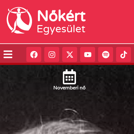
Nőkért
Egyesület
November
i nő