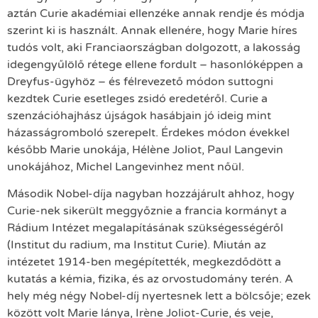
aztán Curie akadémiai ellenzéke annak rendje és módja
szerint ki is használt. Annak ellenére, hogy Marie híres
tudós volt, aki Franciaországban dolgozott, a lakosság
idegengyűlölő rétege ellene fordult – hasonlóképpen a
Dreyfus-ügyhöz – és félrevezető módon suttogni
kezdtek Curie esetleges zsidó eredetéről. Curie a
szenzációhajhász újságok hasábjain jó ideig mint
házasságromboló szerepelt. Érdekes módon évekkel
később Marie unokája, Hélène Joliot, Paul Langevin
unokájához, Michel Langevinhez ment nőül.
Második Nobel-díja nagyban hozzájárult ahhoz, hogy
Curie-nek sikerült meggyőznie a francia kormányt a
Rádium Intézet megalapításának szükségességéről
(Institut du radium, ma Institut Curie). Miután az
intézetet 1914-ben megépítették, megkezdődött a
kutatás a kémia, fizika, és az orvostudomány terén. A
hely még négy Nobel-díj nyertesnek lett a bölcsője; ezek
között volt Marie lánya, Irène Joliot-Curie, és veje,