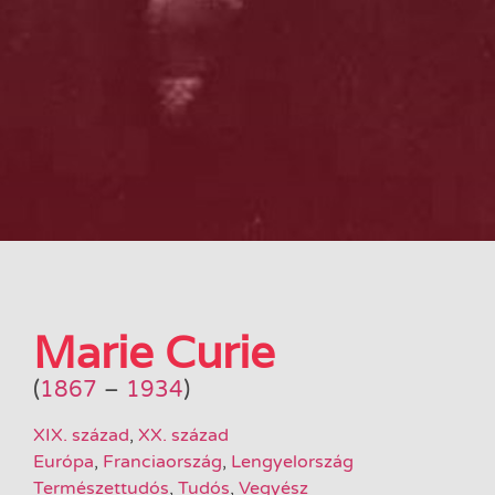
Marie Curie
(
1867
–
1934
)
XIX. század
,
XX. század
Európa
,
Franciaország
,
Lengyelország
Természettudós
,
Tudós
,
Vegyész