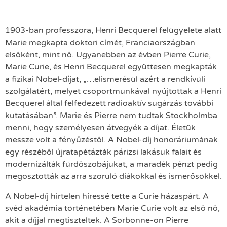
1903-ban professzora, Henri Becquerel felügyelete alatt
Marie megkapta doktori címét, Franciaországban
elsőként, mint nő. Ugyanebben az évben Pierre Curie,
Marie Curie, és Henri Becquerel együttesen megkapták
a fizikai Nobel-díjat, „…elismerésül azért a rendkívüli
szolgálatért, melyet csoportmunkával nyújtottak a Henri
Becquerel által felfedezett radioaktív sugárzás további
kutatásában”. Marie és Pierre nem tudtak Stockholmba
menni, hogy személyesen átvegyék a díjat. Életük
messze volt a fényűzéstől. A Nobel-díj honoráriumának
egy részéből újratapétázták párizsi lakásuk falait és
modernizálták fürdőszobájukat, a maradék pénzt pedig
megosztották az arra szoruló diákokkal és ismerősökkel.
A Nobel-díj hirtelen híressé tette a Curie házaspárt. A
svéd akadémia történetében Marie Curie volt az első nő,
akit a díjjal megtiszteltek. A Sorbonne-on Pierre