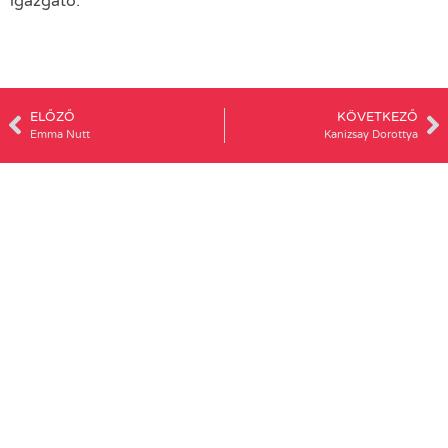
igazgató.
ELŐZŐ
KÖVETKEZŐ
Emma Nutt
Kanizsay Dorottya