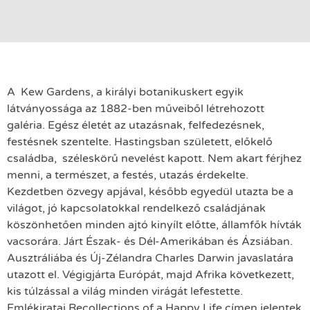
A Kew Gardens, a királyi botanikuskert egyik
látványossága az 1882-ben műveiből létrehozott
galéria. Egész életét az utazásnak, felfedezésnek,
festésnek szentelte. Hastingsban született, előkelő
családba, széleskörű nevelést kapott. Nem akart férjhez
menni, a természet, a festés, utazás érdekelte.
Kezdetben özvegy apjával, később egyedül utazta be a
világot, jó kapcsolatokkal rendelkező családjának
köszönhetően minden ajtó kinyílt előtte, államfők hívták
vacsorára. Járt Észak- és Dél-Amerikában és Ázsiában.
Ausztráliába és Új-Zélandra Charles Darwin javaslatára
utazott el. Végigjárta Európát, majd Afrika következett,
kis túlzással a világ minden virágát lefestette.
Emlékiratai Recollections of a Happy Life címen jelentek