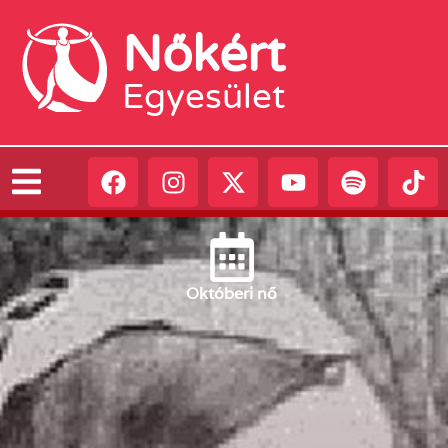
Nőkért
Egyesület
Október
i nő