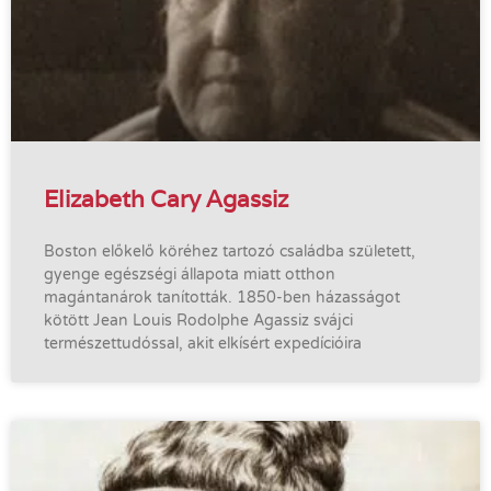
Elizabeth Cary Agassiz
Boston előkelő köréhez tartozó családba született,
gyenge egészségi állapota miatt otthon
magántanárok tanították. 1850-ben házasságot
kötött Jean Louis Rodolphe Agassiz svájci
természettudóssal, akit elkísért expedícióira