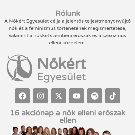
Rólunk
A Nőkért Egyesület célja a jelentős teljesítményt nyújtó
nők és a feminizmus történetének megismertetése,
valamint a nőkkel szembeni erőszak és a szexizmus
elleni küzdelem.
Nőkért
Egyesület
16 akciónap a nők elleni erőszak
ellen