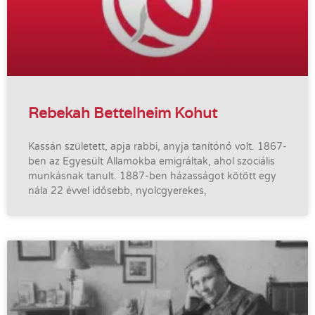
Rebekah Bettelheim Kohut
Kassán született, apja rabbi, anyja tanítónő volt. 1867-
ben az Egyesült Államokba emigráltak, ahol szociális
munkásnak tanult. 1887-ben házasságot kötött egy
nála 22 évvel idősebb, nyolcgyerekes,