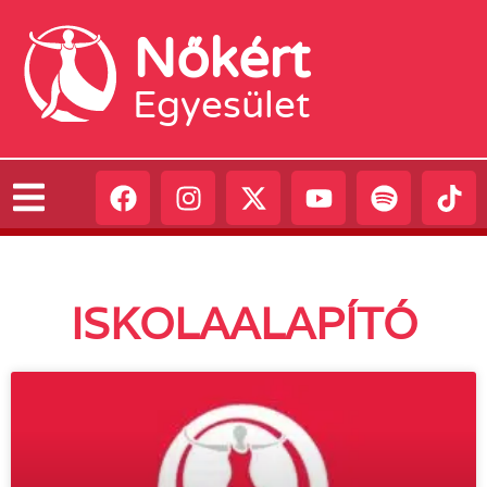
Nőkért
Egyesület
ISKOLAALAPÍTÓ