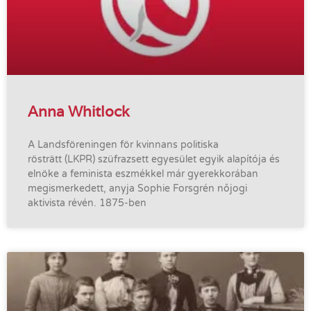
Anna Whitlock
A Landsföreningen för kvinnans politiska
rösträtt (LKPR) szüfrazsett egyesület egyik alapítója és
elnöke a feminista eszmékkel már gyerekkorában
megismerkedett, anyja Sophie Forsgrén nőjogi
aktivista révén. 1875-ben