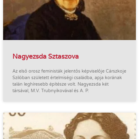
Nagyezsda Sztaszova
Az első orosz feministák jelentős képviselője Cárszkoje
Szilóban született értelmiségi családba, apja korának
talán leghíresebb építésze volt. Nagyezsda két
társával, M.V. Trubnyikovával és A. P.