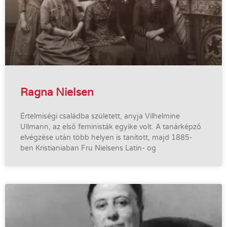
Ragna Nielsen
Értelmiségi családba született, anyja Vilhelmine
Ullmann, az első feministák egyike volt. A tanárképző
elvégzése után több helyen is tanított, majd 1885-
ben Kristianiaban Fru Nielsens Latin- og