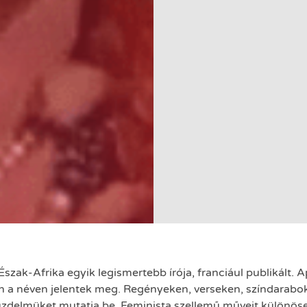
zak-Afrika egyik legismertebb írója, franciául publikált. A
n a néven jelentek meg. Regényeken, verseken, színdaraboko
 küzdelmüket mutatja be. Feminista szellemű műveit külön