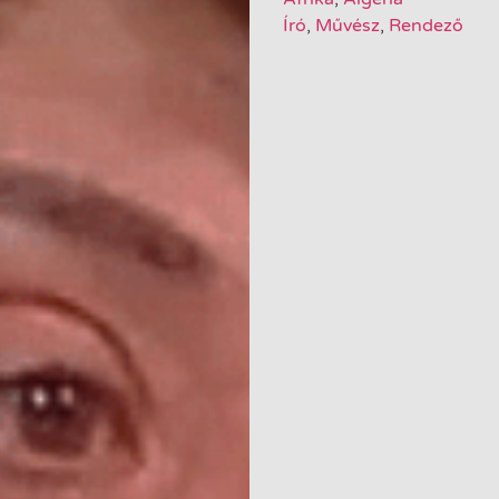
Író
,
Művész
,
Rendező