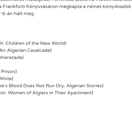
a Frankfurti Könyvvásáron megkapta a német könyvkiadók
ár 6-án halt meg.
: Children of the New World)
: An Algerian Cavalcade)
heherazade)
 Prison)
 White)
e’s Blood Does Not Run Dry: Algerian Stories)
sh: Women of Algiers in Their Apartment)