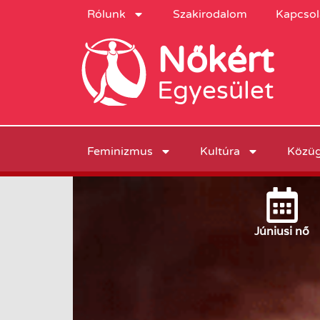
Rólunk
Szakirodalom
Kapcsol
Nőkért
Egyesület
Feminizmus
Kultúra
Közü
Június
i nő