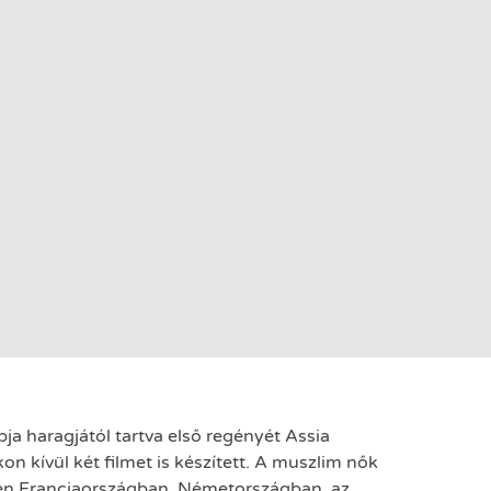
pja haragjától tartva első regényét Assia
n kívül két filmet is készített. A muszlim nők
ösen Franciaországban, Németországban, az