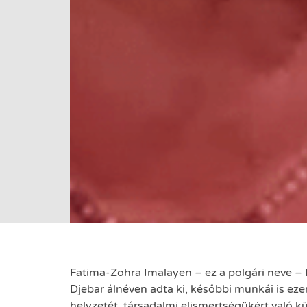
Fatima-Zohra Imalayen – ez a polgári neve – És
Djebar álnéven adta ki, későbbi munkái is eze
helyzetét, társadalmi elismertségükért való