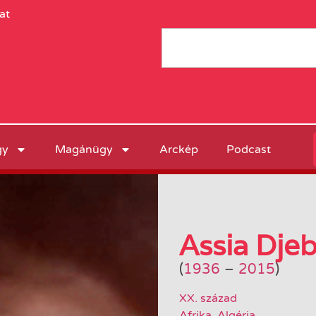
at
gy
Magánügy
Arckép
Podcast
Assia Dje
(
1936
–
2015
)
XX. század
Afrika
,
Algéria