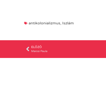
antikolonializmus
,
Iszlám
ELŐZŐ
Marosi Paula