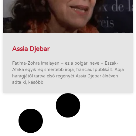
Assia Djebar
Fatima-Zohra Imalayen – ez a polgári neve – Észak-
Afrika egyik legismertebb írója, franciául publikált. Apja
haragjától tartva első regényét Assia Djebar álnéven
adta ki, későbbi