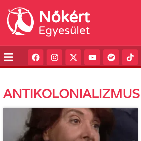
Nőkért
Egyesület
ANTIKOLONIALIZMUS