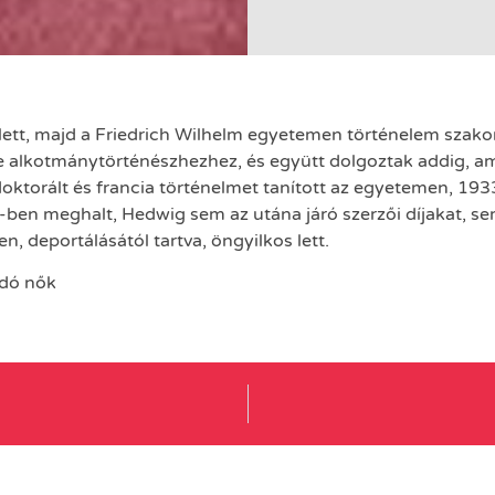
lett, majd a Friedrich Wilhelm egyetemen történelem szako
 alkotmánytörténészhezhez, és együtt dolgoztak addig, ami
ktorált és francia történelmet tanított az egyetemen, 193
-ben meghalt, Hedwig sem az utána járó szerzői díjakat,
, deportálásától tartva, öngyilkos lett.
idó nők