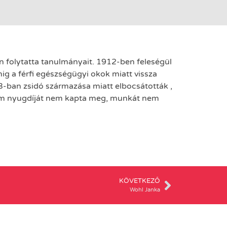
n folytatta tanulmányait. 1912-ben feleségül
g a férfi egészségügyi okok miatt vissza
3-ban zsidó származása miatt elbocsátották ,
 sem nyugdíját nem kapta meg, munkát nem
KÖVETKEZŐ
Wohl Janka