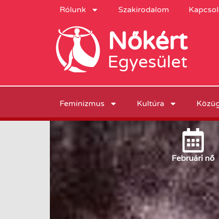
Rólunk
Szakirodalom
Kapcsol
Nőkért
Egyesület
Feminizmus
Kultúra
Közü
Február
i nő