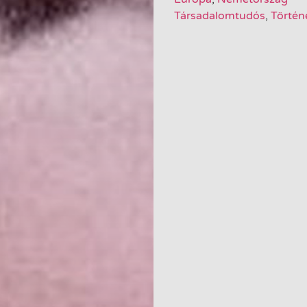
Társadalomtudós
,
Történ