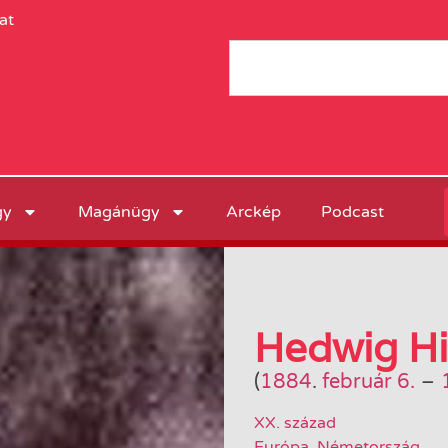
at
gy
Magánügy
Arckép
Podcast
Hedwig Hi
(
1884
.
február 6.
–
XX. század
Európa
,
Németország