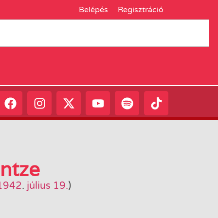
Belépés
Regisztráció
ntze
1942
.
július 19.
)