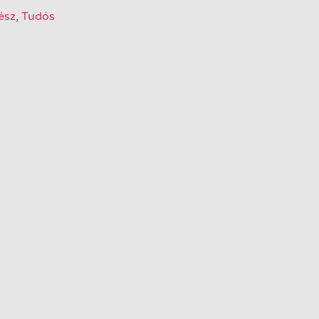
ész
,
Tudós