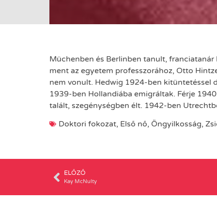
Müchenben és Berlinben tanult, franciatanár 
ment az egyetem professzorához, Otto Hintze
nem vonult. Hedwig 1924-ben kitüntetéssel do
1939-ben Hollandiába emigráltak. Férje 1940
talált, szegénységben élt. 1942-ben Utrechtben
Doktori fokozat
,
Első nő
,
Öngyilkosság
,
Zs
ELŐZŐ
Kay McNulty