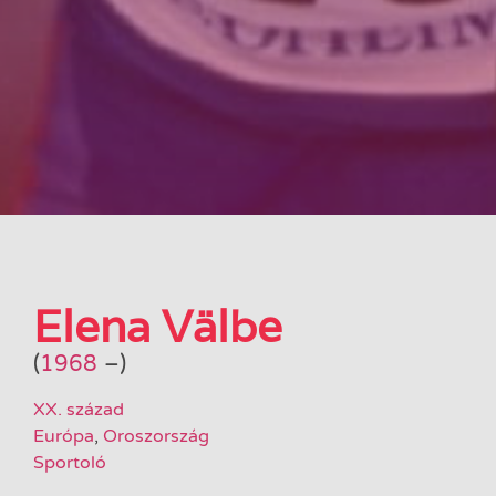
Elena Välbe
(
1968
–
)
XX. század
Európa
,
Oroszország
Sportoló