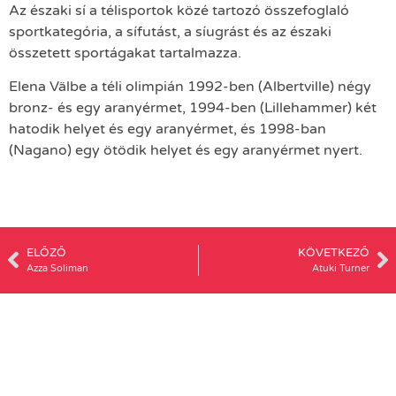
Az északi sí a télisportok közé tartozó összefoglaló
sportkategória, a sífutást, a síugrást és az északi
összetett sportágakat tartalmazza.
Elena Välbe a téli olimpián 1992-ben (Albertville) négy
bronz- és egy aranyérmet, 1994-ben (Lillehammer) két
hatodik helyet és egy aranyérmet, és 1998-ban
(Nagano) egy ötödik helyet és egy aranyérmet nyert.
ELŐZŐ
KÖVETKEZŐ
Azza Soliman
Atuki Turner