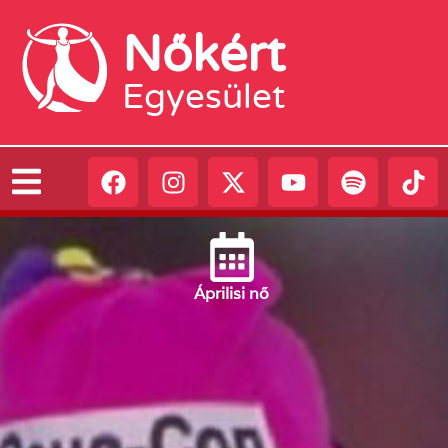
Nőkért
Egyesület
Április
i nő