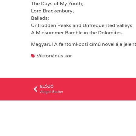
The Days of My Youth;
Lord Brackenbury;
Ballads;
Untrodden Peaks and Unfrequented Valleys:
A Midsummer Ramble in the Dolomites.
Magyarul A fantomkocsi című novellája jelen
Viktoriánus kor
ELŐZŐ
Abigail Becker