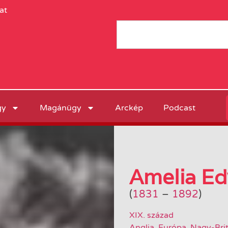
at
gy
Magánügy
Arckép
Podcast
Amelia E
(
1831
–
1892
)
XIX. század
Anglia
,
Európa
,
Nagy-Bri