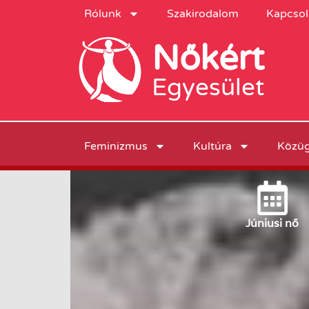
Rólunk
Szakirodalom
Kapcsol
Nőkért
Egyesület
Feminizmus
Kultúra
Közü
Június
i nő