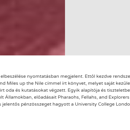
ső elbeszélése nyomtatásban megjelent. Ettől kezdve rendszer
 Miles up the Nile címmel írt könyvet, melyet saját kezűleg
rt oda és kutatásokat végzett. Egyik alapítója és tiszteletbe
lt Államokban, előadásait Pharaohs, Fellahs, and Explorer
s jelentős pénzösszeget hagyott a University College Lond