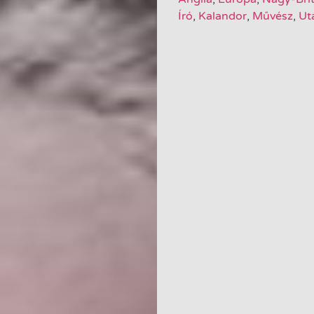
Író
,
Kalandor
,
Művész
,
Ut