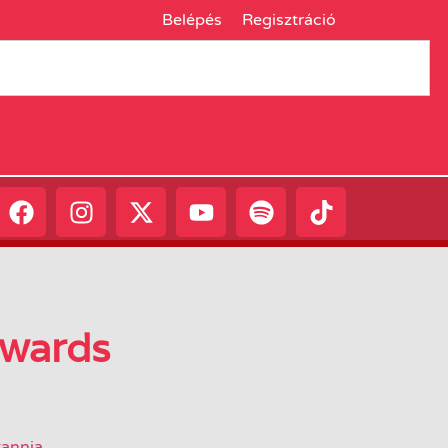
Belépés
Regisztráció
dwards
tannia