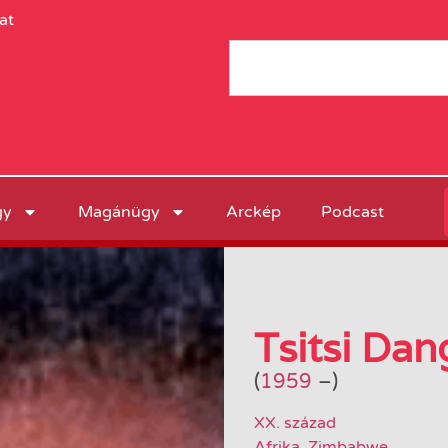
at
gy
Magánügy
Arckép
Podcast
Tsitsi Da
(
1959
–
)
XX. század
Afrika
,
Zimbabwe