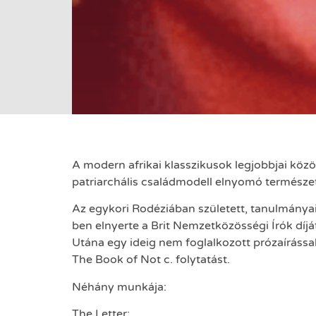
A modern afrikai klasszikusok legjobbjai közö
patriarchális családmodell elnyomó természe
Az egykori Rodéziában született, tanulmányai
ben elnyerte a Brit Nemzetközösségi Írók díjá
Utána egy ideig nem foglalkozott prózaírással
The Book of Not c. folytatást.
Néhány munkája:
The Letter;