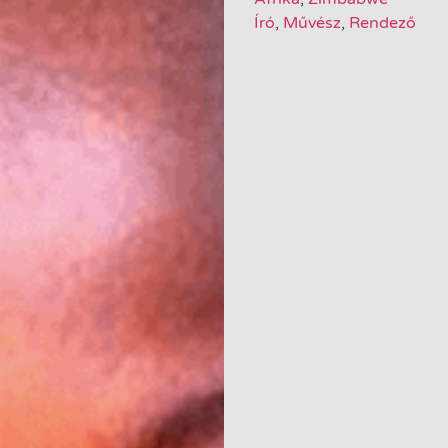
Író
,
Művész
,
Rendező