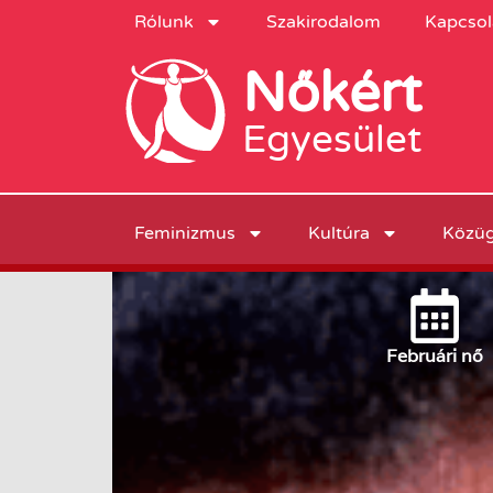
Rólunk
Szakirodalom
Kapcsol
Nőkért
Egyesület
Feminizmus
Kultúra
Közü
Február
i nő