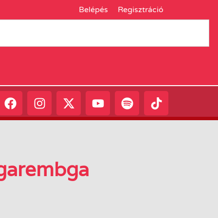
Belépés
Regisztráció
ngarembga