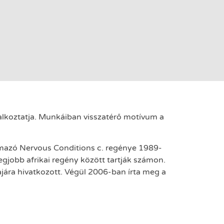
glalkoztatja. Munkáiban visszatérő motívum a
almazó Nervous Conditions c. regénye 1989-
egjobb afrikai regény között tartják számon.
ájára hivatkozott. Végül 2006-ban írta meg a