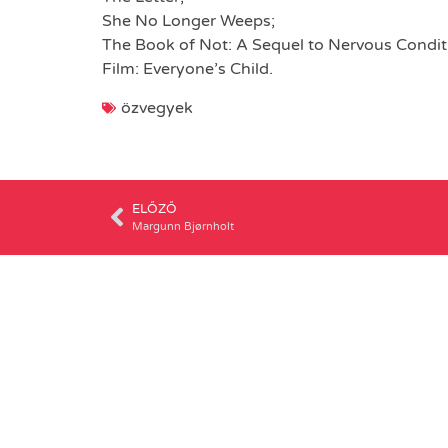
She No Longer Weeps;
The Book of Not: A Sequel to Nervous Condi
Film: Everyone’s Child.
özvegyek
ELŐZŐ
Margunn Bjørnholt