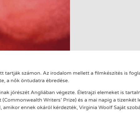
tt tartják számon. Az irodalom mellett a filmkészítés is fo
te, a nők öntudatra ébredése.
nak jórészét Angliában végezte. Életrajzi elemeket is tart
t (Commonwealth Writers’ Prize) és a mai napig a tizenkét l
, amikor ennek okáról kérdezték, Virginia Woolf Saját szob