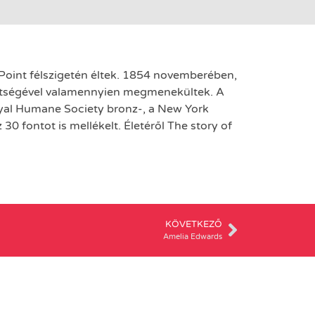
Point félszigetén éltek. 1854 novemberében,
egítségével valamennyien megmenekültek. A
Royal Humane Society bronz-, a New York
30 fontot is mellékelt. Életéről The story of
KÖVETKEZŐ
Amelia Edwards