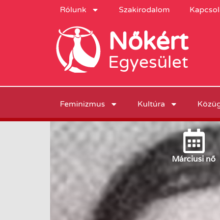
Rólunk
Szakirodalom
Kapcsol
Nőkért
Egyesület
Feminizmus
Kultúra
Közü
Március
i nő