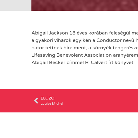
Abigail Jackson 18 éves korában feleségül me
a gyakori viharok egyikén a Conductor nevű h
bátor tettnek híre ment, a környék tengerész
Lifesaving Benevolent Association aranyéremmel
Abigail Becker címmel R. Calvert írt könyvet.
ELŐZŐ
Louise Michel