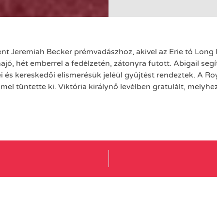
nt Jeremiah Becker prémvadászhoz, akivel az Erie tó Long 
ajó, hét emberrel a fedélzetén, zátonyra futott. Abigail s
ei és kereskedői elismerésük jeléül gyűjtést rendeztek. A 
 tüntette ki. Viktória királynő levélben gratulált, melyhez 