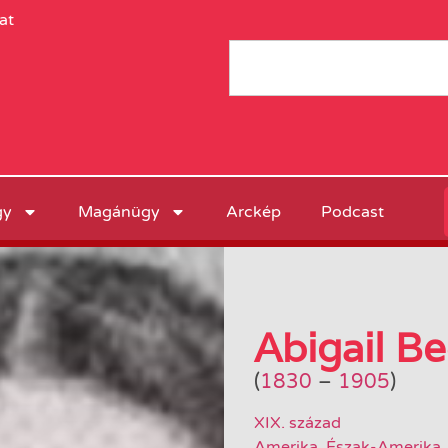
at
gy
Magánügy
Arckép
Podcast
Abigail B
(
1830
–
1905
)
XIX. század
Amerika
,
Észak-Amerika