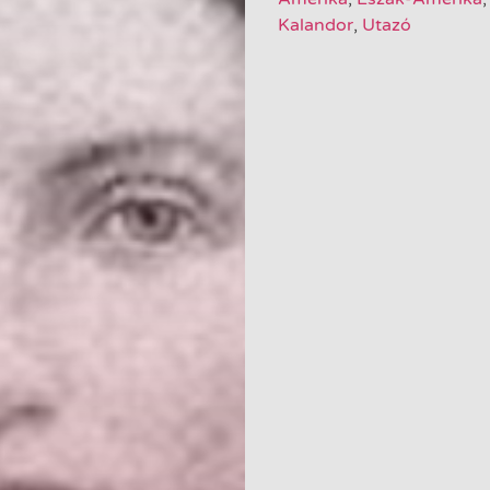
Kalandor
,
Utazó