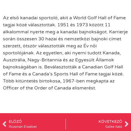
Az első kanadai sportoló, akit a World Golf Hall of Fame
tagjai közé választottak. 1951 és 1973 között 11
alkalommal nyerte meg a kanadai bajnokságot. Karrierje
során összesen 30 hazai és nemzetközi bajnoki címet
szerzett, ötször választották meg az Év női
sportolójának. Az egyetlen, aki nyerni tudott Kanada,
Ausztrália, Nagy-Britannia és az Egyesült Államok
bajnokságában is. Beválasztották a Canadian Golf Hall
of Fame és a Canada’s Sports Hall of Fame tagjai közé.
Több kitüntetés birtokosa, 1967-ben megkapta az
Officer of the Order of Canada elismerést.
ELŐZŐ
KÖVETKEZŐ
Rozsmán Erzsébet
Szőke Kató