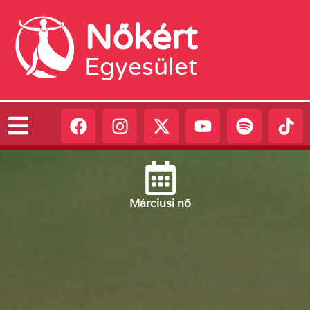
Nőkért
Egyesület
Március
i nő