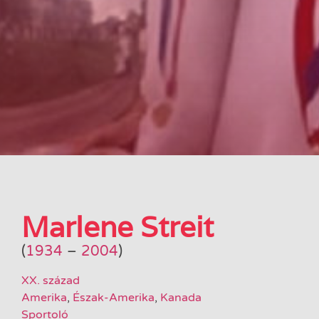
Marlene Streit
(
1934
–
2004
)
XX. század
Amerika
,
Észak-Amerika
,
Kanada
Sportoló