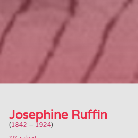
Josephine Ruffin
(
1842
–
1924
)
XIX. század