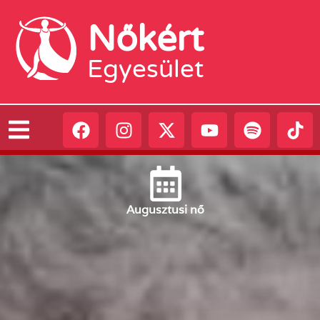
Nőkért
Egyesület
Augusztus
i nő