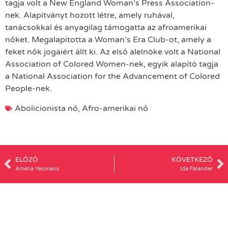
tagja volt a New England Woman’s Press Association-
nek. Alapítványt hozott létre, amely ruhával,
tanácsokkal és anyagilag támogatta az afroamerikai
nőket. Megalapította a Woman’s Era Club-ot, amely a
feket nők jogaiért állt ki. Az első alelnöke volt a National
Association of Colored Women-nek, egyik alapító tagja
a National Association for the Advancement of Colored
People-nek.
Abolicionista nő
,
Afro-amerikai nő
ELŐZŐ
KÖVETKEZŐ
Amelia Yeomans
Ida Falander