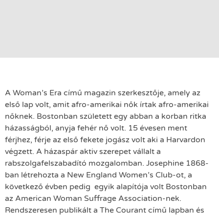
A Woman’s Era című magazin szerkesztője, amely az
első lap volt, amit afro-amerikai nők írtak afro-amerikai
nőknek. Bostonban született egy abban a korban ritka
házasságból, anyja fehér nő volt. 15 évesen ment
férjhez, férje az első fekete jogász volt aki a Harvardon
végzett. A házaspár aktiv szerepet vállalt a
rabszolgafelszabadító mozgalomban. Josephine 1868-
ban létrehozta a New England Women’s Club-ot, a
következő évben pedig egyik alapítója volt Bostonban
az American Woman Suffrage Association-nek.
Rendszeresen publikált a The Courant című lapban és