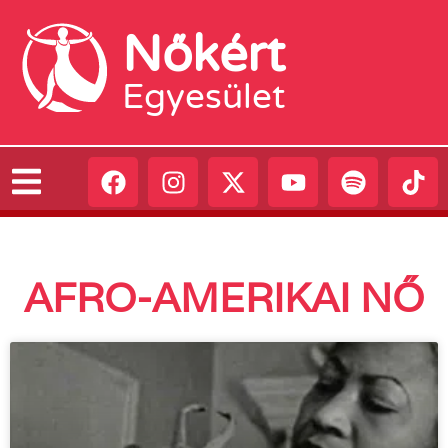
Nőkért
Egyesület
AFRO-AMERIKAI NŐ