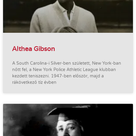
Althea Gibson
A South Carolina-i Silver-ben született, New York-ban
nőtt fel, a New York Police Athletic League klubban
kezdett teniszezni. 1947-ben először, majd a
rákövetkező tíz évben