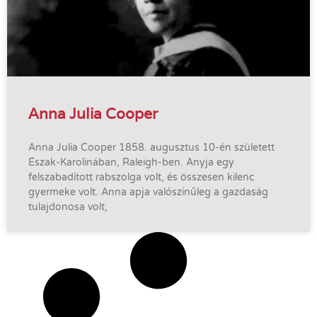
Anna Julia Cooper
Anna Julia Cooper 1858. augusztus 10-én született
Észak-Karolinában, Raleigh-ben. Anyja egy
felszabadított rabszolga volt, és összesen kilenc
gyermeke volt. Anna apja valószínűleg a gazdaság
tulajdonosa volt,