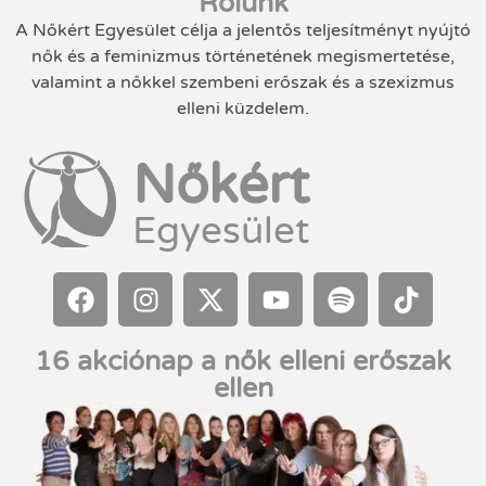
Rólunk
A Nőkért Egyesület célja a jelentős teljesítményt nyújtó
nők és a feminizmus történetének megismertetése,
valamint a nőkkel szembeni erőszak és a szexizmus
elleni küzdelem.
Nőkért
Egyesület
16 akciónap a nők elleni erőszak
ellen