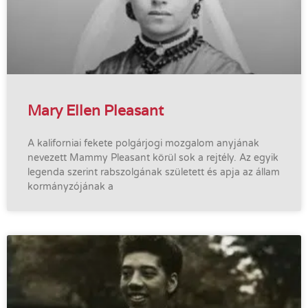
Mary Ellen Pleasant
A kaliforniai fekete polgárjogi mozgalom anyjának
nevezett Mammy Pleasant körül sok a rejtély. Az egyik
legenda szerint rabszolgának született és apja az állam
kormányzójának a