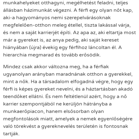
munkahelyeket otthagyni, megélhetést feladni, teljes
állásban házimunkát végezni. A férfi egy olyan nőt kap,
aki-a hagyományos nemi szerepelvárásoknak
megfelelően-otthon meleg étellel, tiszta lakással várja,
és nem a saját karrierjét építi. Az apa az, aki eltartja most
már a gyereket is, az anya pedig, aki saját kereset
hiányában (újra) évekig egy férfihoz láncoltan él. A
hierarchia megmarad és tovább erősödik.
Mindez csak akkor változna meg, ha a férfiak
ugyanolyan arányban maradnának otthon a gyerekkel,
mint a nők. Ha a társadalom elfogadná végre, hogy egy
férfi is képes gyereket nevelni, és a háztartásban akadó
teendőket ellátni. És nem feltétlenül azért, hogy a nő
karrier szempontjából ne kerüljön hátrányba a
munkaerőpiacon, hanem elsősorban olyan
megfontolások miatt, amelyek a nemek egyenlőségére
való törekvést a gyereknevelés területén is fontosnak
tartják.