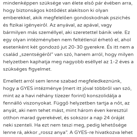
mindenképpen szüksége van élete első pár évében arra,
hogy biztonságos kötődést alakítson ki olyan
emberekkel, akik megfelelően gondoskodnak pszichés
és fizikai igényeiről. Az anyával, az apával, vagy
bármilyen más személlyel, aki szeretettel bánik vele. Ez
egy olyan intézményben nem feltétlenül érhető el, ahol
esetenként két gondozó jut 20-30 gyerekre. És itt nem a
család „szentségéről” van szó, hanem arról, hogy milyen
helyzetben kaphatja meg nagyobb eséllyel az 1-2 éves a
szükséges figyelmet.
Emellett arról sem lenne szabad megfeledkeznünk,
hogy a GYES intézménye (mert itt jóval többről van szó,
mint az a havi néhány tízezer forint) konszolidálja a
fennálló viszonyokat. Függő helyzetben tartja a nőt, az
anyát, aki nem tehet mást, mint három éven keresztül
otthon marad gyerekével, és sokszor a nap 24 óráját
neki szenteli. Ha ezt nem teszi meg, pedig lehetősége
lenne rá, akkor „rossz anya”. A GYES-re hivatkozva lehet