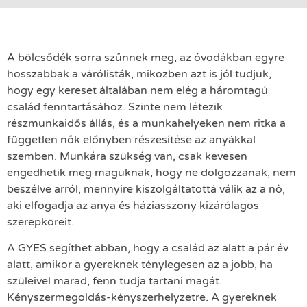
A bölcsődék sorra szűnnek meg, az óvodákban egyre
hosszabbak a várólisták, miközben azt is jól tudjuk,
hogy egy kereset általában nem elég a háromtagú
család fenntartásához. Szinte nem létezik
részmunkaidős állás, és a munkahelyeken nem ritka a
független nők előnyben részesítése az anyákkal
szemben. Munkára szükség van, csak kevesen
engedhetik meg maguknak, hogy ne dolgozzanak; nem
beszélve arról, mennyire kiszolgáltatottá válik az a nő,
aki elfogadja az anya és háziasszony kizárólagos
szerepköreit.
A GYES segíthet abban, hogy a család az alatt a pár év
alatt, amikor a gyereknek ténylegesen az a jobb, ha
szüleivel marad, fenn tudja tartani magát.
Kényszermegoldás-kényszerhelyzetre. A gyereknek