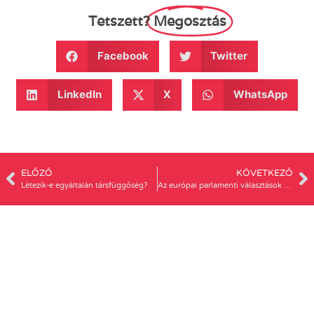
Tetszett?
Megosztás
Facebook
Twitter
LinkedIn
X
WhatsApp
ELŐZŐ
KÖVETKEZŐ
Létezik-e egyáltalán társfüggőség?
Az európai parlamenti választások a feminista szemével