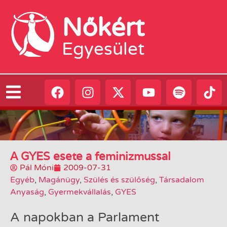
Nőkért
Egyesület
A GYES esete a feminizmussal
Pál Móni
2009-07-31
Egyéb
,
Magánügy
,
Szülés és szülőség
,
Társadalom
Anyaság
,
Gyermekvállalás
,
GYES
A napokban a Parlament