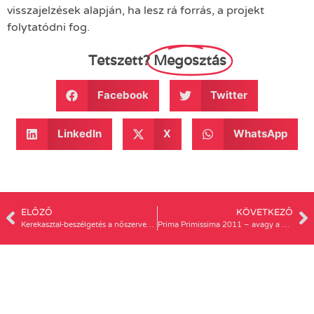
visszajelzések alapján, ha lesz rá forrás, a projekt
folytatódni fog.
Tetszett?
Megosztás
Facebook
Twitter
LinkedIn
X
WhatsApp
ELŐZŐ
KÖVETKEZŐ
Kerekasztal-beszélgetés a nőszervezetek helyzetéről – Lóránd Zsófia írása a Társadalmi Nemek Tudománya E-Folyóiratban
Prima Primissima 2011 – avagy a már látszatra sem adó, kendőzetlen hímsovinizmus hazánkban