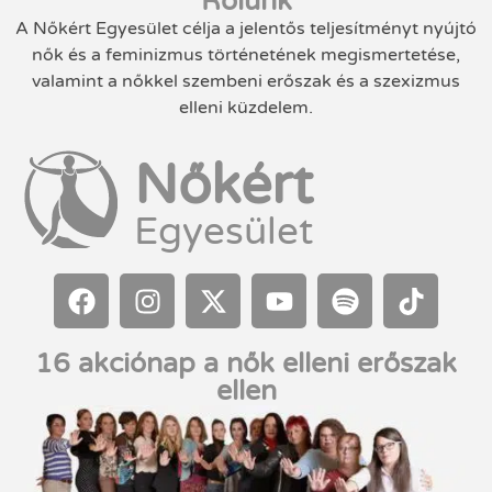
Rólunk
A Nőkért Egyesület célja a jelentős teljesítményt nyújtó
nők és a feminizmus történetének megismertetése,
valamint a nőkkel szembeni erőszak és a szexizmus
elleni küzdelem.
Nőkért
Egyesület
16 akciónap a nők elleni erőszak
ellen