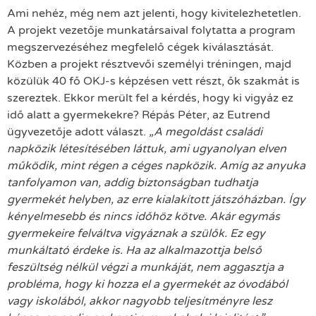
Ami nehéz, még nem azt jelenti, hogy kivitelezhetetlen.
A projekt vezetője munkatársaival folytatta a program
megszervezéséhez megfelelő cégek kiválasztását.
Közben a projekt résztvevői személyi tréningen, majd
közülük 40 fő OKJ-s képzésen vett részt, ők szakmát is
szereztek. Ekkor merült fel a kérdés, hogy ki vigyáz ez
idő alatt a gyermekekre? Répás Péter, az Eutrend
ügyvezetője adott választ.
„A megoldást családi
napközik létesítésében láttuk, ami ugyanolyan elven
működik, mint régen a céges napközik. Amíg az anyuka
tanfolyamon van, addig biztonságban tudhatja
gyermekét helyben, az erre kialakított játszóházban. Így
kényelmesebb és nincs időhöz kötve. Akár egymás
gyermekeire felváltva vigyáznak a szülők. Ez egy
munkáltató érdeke is. Ha az alkalmazottja belső
feszültség nélkül végzi a munkáját, nem aggasztja a
probléma, hogy ki hozza el a gyermekét az óvodából
vagy iskolából, akkor nagyobb teljesítményre lesz