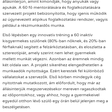
állásinterjún, amint kimondják, hogy anyukák vagy
apukák. A 60 fő mentorálására és foglalkoztatására
szervezett projekt bebizonyította, hogy igenis működik
az úgynevezett atipikus foglalkoztatási rendszer, vagyis
például a részmunkaidős munka.
Első lépésben egy innovatív tréning a 60 inaktív
kisgyermekes szülőnek (80%-ban nőknek, és 20%-ban
férfiaknak) segített a felzárkóztatásban, és eloszlatta a
sztereotípiát, amely szerint nem lehet gyermekek
mellett munkát végezni. Azonban az éremnek mindig
két oldala van. A projekt sikeréhez elengedhetetlen a
munkaadók nyitottsága. Ezért kerestek fel különböző
vállalatokat a szervezők. Első körben mindegyik cég
nyitottnak mutatkozott, ám előfordult, hogy már az
állásinterjúk megszervezésekor mereven ragaszkodtak
az időpontokhoz, vagy ahhoz, hogy a gyermekeivel
egyedül otthon lévő szülő egy órán belül jelenjen meg a
beszélgetésen.