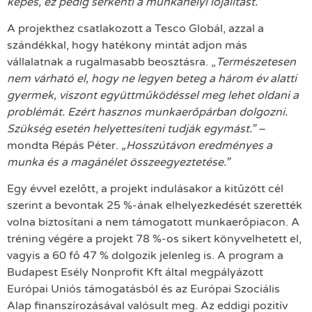
képes, ez pedig serkenti a munkahelyi lojalitást.”
A projekthez csatlakozott a Tesco Globál, azzal a
szándékkal, hogy hatékony mintát adjon más
vállalatnak a rugalmasabb beosztásra. „
Természetesen
nem várható el, hogy ne legyen beteg a három év alatti
gyermek, viszont együttműködéssel meg lehet oldani a
problémát. Ezért hasznos munkaerőpárban dolgozni.
Szükség esetén helyettesíteni tudják egymást.”
–
mondta Répás Péter.
„Hosszútávon eredményes a
munka és a magánélet összeegyeztetése.”
Egy évvel ezelőtt, a projekt indulásakor a kitűzött cél
szerint a bevontak 25 %-ának elhelyezkedését szerették
volna biztosítani a nem támogatott munkaerőpiacon. A
tréning végére a projekt 78 %-os sikert könyvelhetett el,
vagyis a 60 fő 47 % dolgozik jelenleg is. A program a
Budapest Esély Nonprofit Kft által megpályázott
Európai Uniós támogatásból és az Európai Szociális
Alap finanszírozásával valósult meg. Az eddigi pozitív