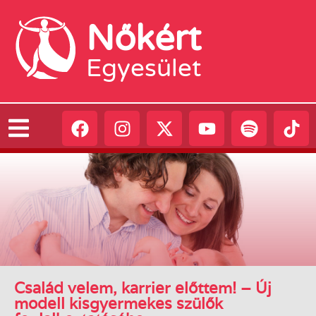
Nőkért
Egyesület
Család velem, karrier előttem! – Új
modell kisgyermekes szülők