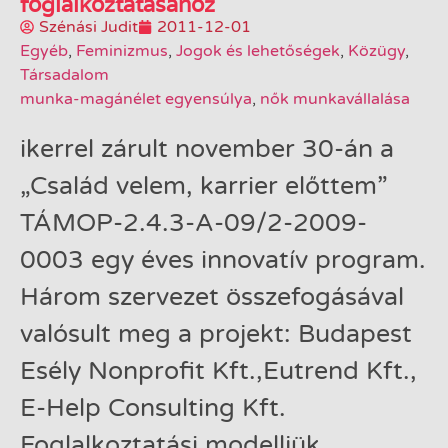
foglalkoztatásához
Szénási Judit
2011-12-01
Egyéb
,
Feminizmus
,
Jogok és lehetőségek
,
Közügy
,
Társadalom
munka-magánélet egyensúlya
,
nők munkavállalása
ikerrel zárult november 30-án a
„Család velem, karrier előttem”
TÁMOP-2.4.3-A-09/2-2009-
0003 egy éves innovatív program.
Három szervezet összefogásával
valósult meg a projekt: Budapest
Esély Nonprofit Kft.,Eutrend Kft.,
E-Help Consulting Kft.
Foglalkoztatási modelljük