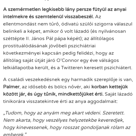
A szemérmetlen legkisebb lány persze fütyül az anyai
intelmekre és szemtelenül visszabeszél.
Az
ellentmondást nem tűrő, ódivatú szülői szigorra válaszul
belinkeli a képet, amikor ő volt lázadó (és nyilvánosan
széttépte II. János Pál pápa képét); az állítólagos
prostituálódásának jövőbeli pszichiátriai
következményei kapcsán pedig felidézi, hogy az
állítólag saját útját járó O’Connor egy éve válságos
lelkiállapotba került, és a Twitteren keresett pszichiátert.
A családi veszekedésnek egy harmadik szereplője is van,
Palmer
, az idősebb és bölcs nővér, aki
korban kettejük
között jár, és úgy tűnik, mindkettőjüket érti.
Saját lázadó
tinikorára visszatekintve érti az anya aggodalmait:
„Tudom, hogy az anyám meg akart védeni. Szeretett.
Nem akarta, hogy veszélyes helyzetekbe keveredjek,
hogy kinevessenek, hogy rosszat gondoljanak rólam az
emberek.”