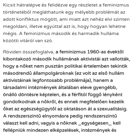
Kicsit hátralépve és felidézve egy részletet a feminizmus
történetéből megláthatunk egy mélyebb problémát az
adott konfliktus mögött, ami miatt azt nehéz elvi szinten
megoldani, illetve egyúttal azt is, hogy hogyan lehetne
mégis. A feminizmus második és harmadik hulláma
közötti vitáról van szó.
Röviden összefoglalva,
a feminizmus 1960-as évektől
kibontakozó második hullámának aktivistái azt vallották,
hogy a nőket nem pusztán politikai értelemben tekintik
másodrendű állampolgároknak (ez volt az első hullám
aktivistáinak legfontosabb problémája), hanem a
társadalmi intézmények általában eleve gyengébb,
önálló döntésre képtelen, és a férfitól függő lényként
gondolkodnak a nőkről, és ennek megfelelően kezelik
őket az egészségügytől az oktatáson át a szexualitásig.
A rendszerszintű elnyomásra pedig rendszerszintű
választ kell adni, vagyis a nőknek _egységesen_ kell
fellépniük mindezen elképzelések, intézmények és