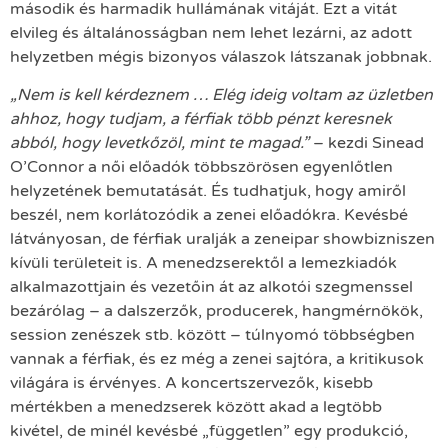
második és harmadik hullámának vitáját. Ezt a vitát
elvileg és általánosságban nem lehet lezárni, az adott
helyzetben mégis bizonyos válaszok látszanak jobbnak.
„Nem is kell kérdeznem … Elég ideig voltam az üzletben
ahhoz, hogy tudjam, a férfiak több pénzt keresnek
abból, hogy levetkőzöl, mint te magad.”
– kezdi Sinead
O’Connor a női előadók többszörösen egyenlőtlen
helyzetének bemutatását. És tudhatjuk, hogy amiről
beszél, nem korlátozódik a zenei előadókra. Kevésbé
látványosan, de férfiak uralják a zeneipar showbizniszen
kívüli területeit is. A menedzserektől a lemezkiadók
alkalmazottjain és vezetőin át az alkotói szegmenssel
bezárólag – a dalszerzők, producerek, hangmérnökök,
session zenészek stb. között – túlnyomó többségben
vannak a férfiak, és ez még a zenei sajtóra, a kritikusok
világára is érvényes. A koncertszervezők, kisebb
mértékben a menedzserek között akad a legtöbb
kivétel, de minél kevésbé „független” egy produkció,