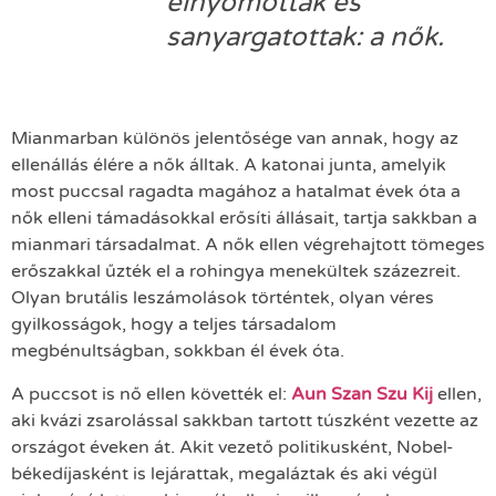
elnyomottak és
sanyargatottak: a nők.
Mianmarban különös jelentősége van annak, hogy az
ellenállás élére a nők álltak. A katonai junta, amelyik
most puccsal ragadta magához a hatalmat évek óta a
nők elleni támadásokkal erősíti állásait, tartja sakkban a
mianmari társadalmat. A nők ellen végrehajtott tömeges
erőszakkal űzték el a rohingya menekültek százezreit.
Olyan brutális leszámolások történtek, olyan véres
gyilkosságok, hogy a teljes társadalom
megbénultságban, sokkban él évek óta.
A puccsot is nő ellen követték el:
Aun Szan Szu Kij
ellen,
aki kvázi zsarolással sakkban tartott túszként vezette az
országot éveken át. Akit vezető politikusként, Nobel-
békedíjasként is lejárattak, megaláztak és aki végül