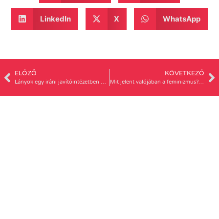
LinkedIn
X
WhatsApp
ELŐZŐ
KÖVETKEZŐ
Lányok egy iráni javítóintézetben – beszélgetés az Örök árnyék c. filmről a Tiloson
Mit jelent valójában a feminizmus? (BCool Magazin)