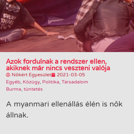
Azok fordulnak a rendszer ellen,
akiknek már nincs veszteni valója
Nőkért Egyesület
2021-03-05
Egyéb
,
Közügy
,
Politika
,
Társadalom
Burma
,
tüntetés
A myanmari ellenállás élén is nők
állnak.