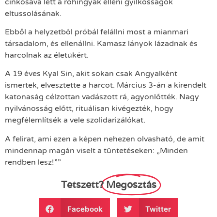
cinkosává lett a rohingyák elleni gyilkosságok
eltussolásának.
Ebből a helyzetből próbál felállni most a mianmari
társadalom, és ellenállni. Kamasz lányok lázadnak és
harcolnak az életükért.
A 19 éves Kyal Sin, akit sokan csak Angyalként
ismertek, elvesztette a harcot. Március 3-án a kirendelt
katonaság célzottan vadászott rá, agyonlőtték. Nagy
nyilvánosság előtt, rituálisan kivégezték, hogy
megfélemlítsék a vele szolidarizálókat.
A felirat, ami ezen a képen nehezen olvasható, de amit
mindennap magán viselt a tüntetéseken: „Minden
rendben lesz!””
Tetszett?
Megosztás
Facebook
Twitter