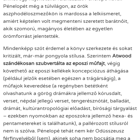
Pénelopét még a túlvilágon, az örök
aszphodéloszmezőkön is mardossa a lelkiismeret,
amiért képtelen volt megmenteni szeretett barátnőit,
akik szomorú, magányos életében az egyetlen
örömforrást jelentették.
Mindenképp szót érdemel a könyv szerkezete és sokat
kritizált, már-már pongyola stílusa. Szerintem
Atwood
szándékosan szubvertálta az eposzi műfajt
, végig
követhető az eposzi kellékek koncepciózus áthágása
(például jelzők esetében egészen a trágárságig), a
műfajok keveredése (a regényben betétként
olvashatunk a görög drámákra jellemző kórusdalt,
verset, népdal jellegű verset, tengerésznótát, balladát,
drámát, kultúrantropológiai előadást, bírósági tárgyalást
– ezekben nyomokban az eposzokra jellemző hexa- és
pentametereket is találhatunk), a pallérozott stílusról
nem is szólva. Pénelopé tehát nem kér Odüsszeusz
férfinyelvéből (sem), akinek soha nem bocsátja meg a