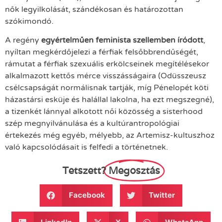
nők legyilkolását, szándékosan és határozottan
szókimondó.
A regény
egyértelműen feminista szellemben íródott
,
nyíltan megkérdőjelezi a férfiak felsőbbrendűségét,
rámutat a férfiak szexuális erkölcseinek megítélésekor
alkalmazott kettős mérce visszásságaira (Odüsszeusz
csélcsapságát normálisnak tartják, míg Pénelopét köti
házastársi esküje és halállal lakolna, ha ezt megszegné),
a tizenkét lánnyal alkotott női közösség a sisterhood
szép megnyilvánulása és a kultúrantropológiai
értekezés még egyéb, mélyebb, az Artemisz-kultuszhoz
való kapcsolódásait is felfedi a történetnek.
Tetszett?
Megosztás
Facebook
Twitter