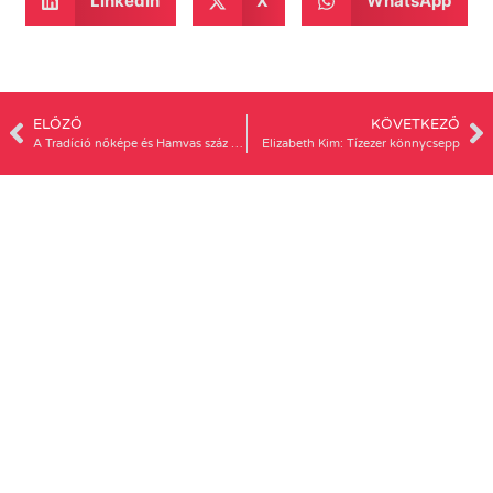
LinkedIn
X
WhatsApp
ELŐZŐ
KÖVETKEZŐ
A Tradíció nőképe és Hamvas száz könyve
Elizabeth Kim: Tízezer könnycsepp