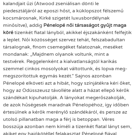
kalandjait űzi (Atwood zseniálisan dönti le
piedesztáljáról az eposzi hőst, a küklopszot félszemű
kocsmárosnak, Kirké szigetét luxusbordélynak
minősítve), addig
Pénelopé női társaságot gyűjt maga
köré
tizenkét fiatal lányból, akikkel éjszakánként felfejtik
a leplet. Női közösséget szervez tehát, felszabadultan
társalognak, finom csemegéket falatoznak, meséket
mondanak: „Majdnem olyanok voltunk, mint a
testvérek. Reggelenként a kialvatlanságtól karikás
szemmel cinkos mosolyokat váltottunk, és lopva meg-
megszorítottuk egymás kezét.” Sajnos azonban
Pénelopé elköveti azt a hibát, hogy színjátékra kéri őket,
hogy az Odüsszeusz távolléte alatt a házat ellepő kérők
szándékait kipuhatolják. A lányokat megerőszakolják,
de azok hűségesek maradnak Pénelopéhoz, így időben
értesülnek a kérők merénylő szándékáról, és persze az
utolsó pillanatban maga a férj is betoppan. Véres
bosszúja azonban nem kíméli a tizenkét fiatal lányt sem,
akiket egy hajókötéllel felakasztat Pénelopé fiával.