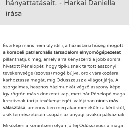
hányattatásait. - Harkai Daniella
írása
És a kép máris nem oly idilli, a házastársi hűség mögött
a korabeli patriarchális társadalom elnyomógépezetét
pillanthatjuk meg, amely arra kényszeríti a jobb sorsra
hivatott Pénelopét, hogy tipikusnak tartott asszonyi
tevékenysége (szövés) mögé bújva, örök várakozásra
kárhoztassa magát, míg Odüsszeusz a világot járja. A
szorgalmas, hasznos házimunkát végző asszony képe
így rögtön más színezetet kap, mert bár Pénelopé maga
kreatívnak tartja tevékenységét, valójában
nincs más
választása
, amennyiben meg akar menekülni a kérőktől,
akik természetesen csupán az anyagi javakra pályáznak.
Miközben a korántsem olyan jó fej Odüsszeusz a maga