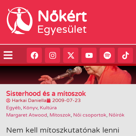
Nőkért
Egyesület
Sisterhood és a mítoszok
Harkai Daniella
2009-07-23
Egyéb
,
Könyv
,
Kultúra
Margaret Atwood
,
Mítoszok
,
Női csoportok
,
Nőírók
Nem kell mítoszkutatónak lenni