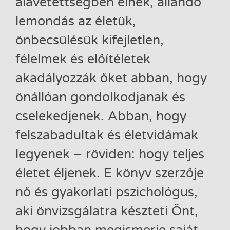
alávetettségben élnek, állandó
lemondás az életük,
önbecsülésük kifejletlen,
félelmek és előítéletek
akadályozzák őket abban, hogy
önállóan gondolkodjanak és
cselekedjenek. Abban, hogy
felszabadultak és életvidámak
legyenek – röviden: hogy teljes
életet éljenek. E könyv szerzője
nő és gyakorlati pszichológus,
aki önvizsgálatra készteti Önt,
hogy jobban megismerje saját