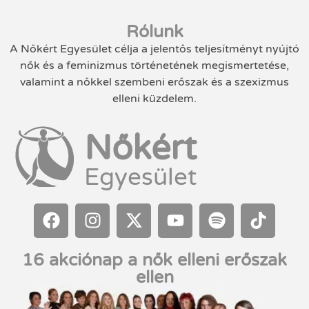
Rólunk
A Nőkért Egyesület célja a jelentős teljesítményt nyújtó
nők és a feminizmus történetének megismertetése,
valamint a nőkkel szembeni erőszak és a szexizmus
elleni küzdelem.
Nőkért
Egyesület
16 akciónap a nők elleni erőszak
ellen