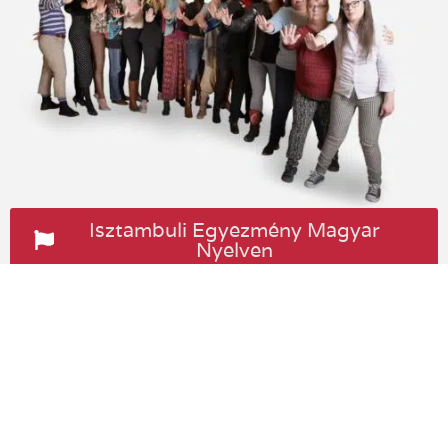
Isztambuli Egyezmény Magyar
Nyelven
Copyright © 2026 Nőkért Egyesület. Minden jog
fenntartva!
Oldaltérkép
Impresszum
Szabályzat
Adatvédelem