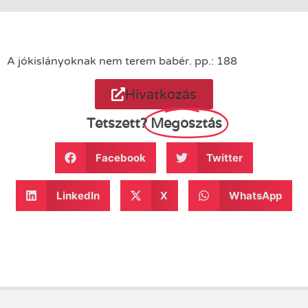
A ​jókislányoknak nem terem babér. pp.: 188
Hivatkozás
Tetszett?
Megosztás
Facebook
Twitter
LinkedIn
X
WhatsApp