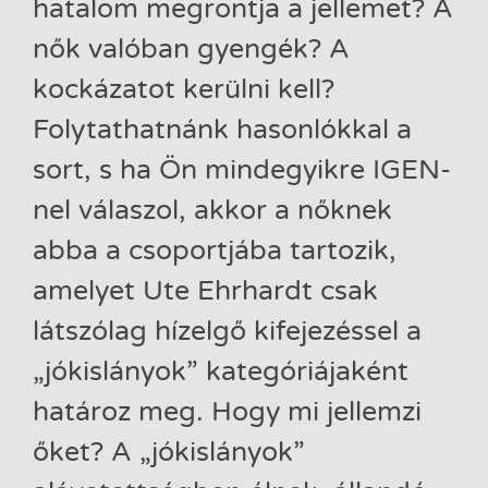
hatalom megrontja a jellemet? A
nők valóban gyengék? A
kockázatot kerülni kell?
Folytathatnánk hasonlókkal a
sort, s ha Ön mindegyikre IGEN-
nel válaszol, akkor a nőknek
abba a csoportjába tartozik,
amelyet Ute Ehrhardt csak
látszólag hízelgő kifejezéssel a
„jókislányok” kategóriájaként
határoz meg. Hogy mi jellemzi
őket? A „jókislányok”