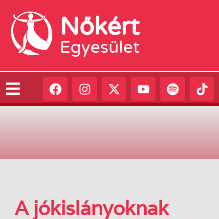
Nőkért
Egyesület
A ​jókislányoknak