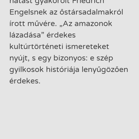
hatást gyakorolt Friedrich
Engelsnek az őstársadalmakról
írott művére. „Az amazonok
lázadása” érdekes
kultúrtörténeti ismereteket
nyújt, s egy bizonyos: e szép
gyilkosok históriája lenyűgözően
érdekes.