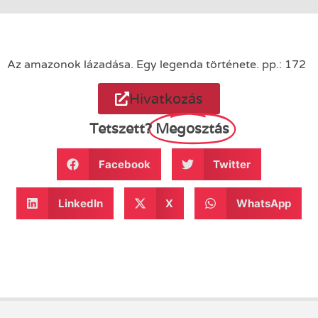
Az amazonok lázadása. Egy legenda története. pp.: 172
Hivatkozás
Tetszett?
Megosztás
Facebook
Twitter
LinkedIn
X
WhatsApp