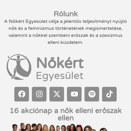
Rólunk
A Nőkért Egyesület célja a jelentős teljesítményt nyújtó
nők és a feminizmus történetének megismertetése,
valamint a nőkkel szembeni erőszak és a szexizmus
elleni küzdelem.
Nőkért
Egyesület
16 akciónap a nők elleni erőszak
ellen