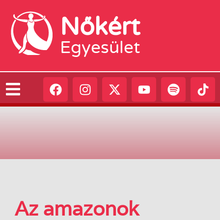
Nőkért
Egyesület
Az amazonok