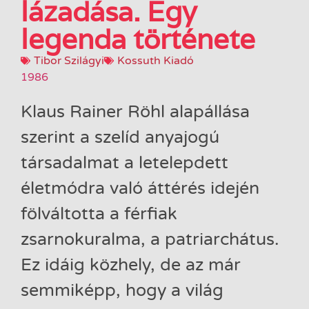
lázadása. Egy
legenda története
Tibor Szilágyi
Kossuth Kiadó
1986
Klaus ​Rainer Röhl alapállása
szerint a szelíd anyajogú
társadalmat a letelepdett
életmódra való áttérés idején
fölváltotta a férfiak
zsarnokuralma, a patriarchátus.
Ez idáig közhely, de az már
semmiképp, hogy a világ