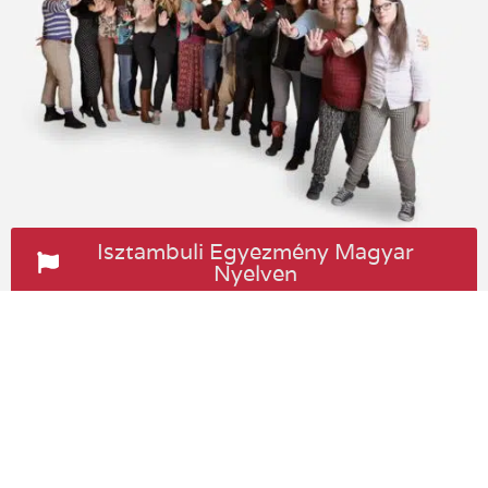
Isztambuli Egyezmény Magyar
Nyelven
Copyright © 2026 Nőkért Egyesület. Minden jog
fenntartva!
Oldaltérkép
Impresszum
Szabályzat
Adatvédelem