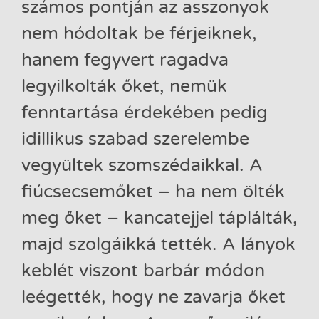
számos pontján az asszonyok
nem hódoltak be férjeiknek,
hanem fegyvert ragadva
legyilkolták őket, nemük
fenntartása érdekében pedig
idillikus szabad szerelembe
vegyültek szomszédaikkal. A
fiúcsecsemőket – ha nem ölték
meg őket – kancatejjel táplálták,
majd szolgáikká tették. A lányok
keblét viszont barbár módon
leégették, hogy ne zavarja őket