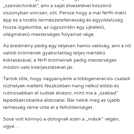
„szextechnikát”, ami a saját élvezetével köszönő
viszonyban sincsen, sőt. Persze hogy a mai férfit miért
épp ez a totális természetellenesség és egyoldalúság
hozza izgalomba, az úgyszintén egy újkeletű,
világméretű mesterséges folyamat vége.
Az eredmény pedig egy teljesen hamis valóság, ami a nő
valódi örömének gyakorlatilag teljes mértékű
kiiktatásával, a férfi örömeinek pedig mesterséges
módon való kiterjesztésével jár.
Tartok tőle, hogy nagyanyáink a többgenerációs családi
tűzhelyek melletti fészkükben hang nélkül előbb és
rutinosabban el tudtak élvezni, mint ma a „szabad”
lepedőakrobatika áldozatai. Bár nekik meg az újabb
terhesség réme vitte el a felhőtlenséget.
Sose volt könnyű a dolognak ezen a „másik” végén,
ugye…