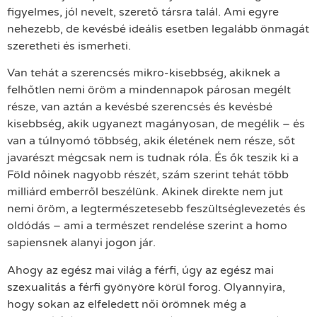
figyelmes, jól nevelt, szerető társra talál. Ami egyre
nehezebb, de kevésbé ideális esetben legalább önmagát
szeretheti és ismerheti.
Van tehát a szerencsés mikro-kisebbség, akiknek a
felhőtlen nemi öröm a mindennapok párosan megélt
része, van aztán a kevésbé szerencsés és kevésbé
kisebbség, akik ugyanezt magányosan, de megélik – és
van a túlnyomó többség, akik életének nem része, sőt
javarészt mégcsak nem is tudnak róla. És ők teszik ki a
Föld nőinek nagyobb részét, szám szerint tehát több
milliárd emberről beszélünk. Akinek direkte nem jut
nemi öröm, a legtermészetesebb feszültséglevezetés és
oldódás – ami a természet rendelése szerint a homo
sapiensnek alanyi jogon jár.
Ahogy az egész mai világ a férfi, úgy az egész mai
szexualitás a férfi gyönyöre körül forog. Olyannyira,
hogy sokan az elfeledett női örömnek még a