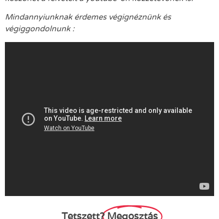
Mindannyiunknak érdemes végignéznünk és
végiggondolnunk :
Tetszett?
Megosztás