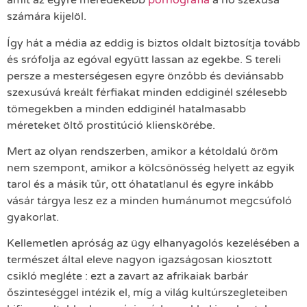
amit az egyre meredekebb
pornográfia
a nő szexusa
számára kijelöl.
Így hát a média az eddig is biztos oldalt biztosítja tovább
és srófolja az egóval együtt lassan az egekbe. S tereli
persze a mesterségesen egyre önzőbb és deviánsabb
szexusúvá kreált férfiakat minden eddiginél szélesebb
tömegekben a minden eddiginél hatalmasabb
méreteket öltő prostitúció klienskörébe.
Mert az olyan rendszerben, amikor a kétoldalú öröm
nem szempont, amikor a kölcsönösség helyett az egyik
tarol és a másik tűr, ott óhatatlanul és egyre inkább
vásár tárgya lesz ez a minden humánumot megcsúfoló
gyakorlat.
Kellemetlen apróság az ügy elhanyagolós kezelésében a
természet által eleve nagyon igazságosan kiosztott
csikló megléte : ezt a zavart az afrikaiak barbár
őszinteséggel intézik el, míg a világ kultúrszegleteiben