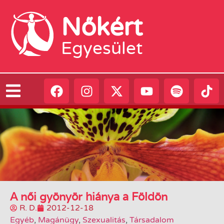
Nőkért
Egyesület
A női gyönyör hiánya a Földön
R. D.
2012-12-18
Egyéb
,
Magánügy
,
Szexualitás
,
Társadalom