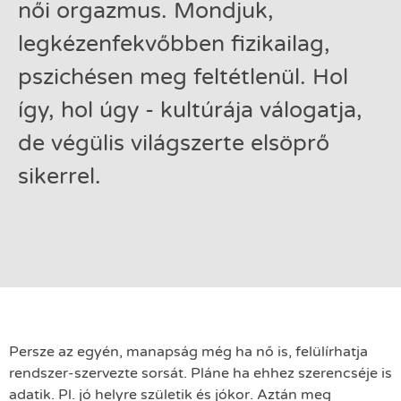
női orgazmus. Mondjuk,
legkézenfekvőbben fizikailag,
pszichésen meg feltétlenül. Hol
így, hol úgy - kultúrája válogatja,
de végülis világszerte elsöprő
sikerrel.
Persze az egyén, manapság még ha nő is, felülírhatja
rendszer-szervezte sorsát. Pláne ha ehhez szerencséje is
adatik. Pl. jó helyre születik és jókor. Aztán meg