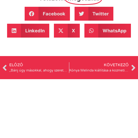
Facebook
Twitter
LinkedIn
X
WhatsApp
ELŐZŐ
KÖVETKEZŐ
„Bánj úgy másokkal, ahogy szeretnéd, hogy veled bánjanak…”- interjú Nyirati Andrással az emberi jogok világnapja alkalmából
Kónya Melinda kiállítása a kozmetikai célú állatkísérletek ellen a Fogasházban