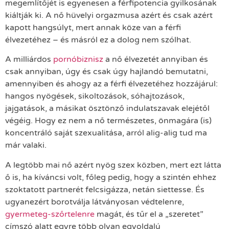
megemlítőjét is egyenesen a férfipotencia gyilkosának
kiáltják ki. A nő hüvelyi orgazmusa azért és csak azért
kapott hangsúlyt, mert annak köze van a férfi
élvezetéhez – és másról ez a dolog nem szólhat.
A milliárdos
pornóbiznisz
a nő élvezetét annyiban és
csak annyiban, úgy és csak úgy hajlandó bemutatni,
amennyiben és ahogy az a férfi élvezetéhez hozzájárul:
hangos nyögések, sikoltozások, sóhajtozások,
jajgatások, a másikat ösztönző indulatszavak elejétől
végéig. Hogy ez nem a nő természetes, önmagára (is)
koncentráló saját szexualitása, arról alig-alig tud ma
már valaki.
A legtöbb mai nő azért nyög szex közben, mert ezt látta
ő is, ha kíváncsi volt, főleg pedig, hogy a szintén ehhez
szoktatott partnerét felcsigázza, netán siettesse. És
ugyanezért borotválja látványosan védtelenre,
gyermeteg-szőrtelenre
magát, és tűr el a „szeretet”
címszó alatt egyre több olyan egyoldalú