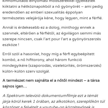
kifinomultabb elnyomási módszerekkel igyekeztek
kiiktatni a hétköznapokból a nő gyönyörét – ami pedig
eredendően az emberi szexualitás éppolyan
természetes velejárója kéne, hogy legyen, mint a férfié.
Annál is érdekesebb ez a dolog, minthogy ennek a
szervnek, eltérően a férfiétől, az égvilágon semmi más
szerepe nincsen, csak l’art pour l’art a gyönyörszerzés
eszköze !
Erről szól a hasonlat, hogy míg a férfi egybeépített
kombó, a nő hifitorony, ahol három funkció
mindegyikére (szaporodás, vizeletürítés, örömszerzés)
külön-külön szerv szolgál.
A természet nem sajnálta el a nőtől mindezt – a társa
sajnos igen…
A Spektrum televízió dokumentumfilmje ezt a témát
járja körül kerek 1 órában, az alkotókon, szereplőkön túl
köszönet a felvételt a youtube-on közzétevőnek is.