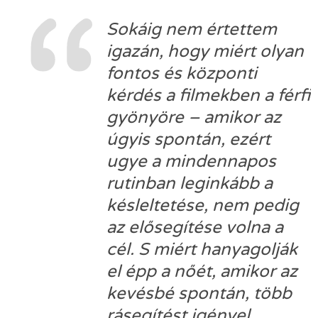
Sokáig nem értettem
igazán, hogy miért olyan
fontos és központi
kérdés a filmekben a férfi
gyönyöre – amikor az
úgyis spontán, ezért
ugye a mindennapos
rutinban leginkább a
késleltetése, nem pedig
az elősegítése volna a
cél. S miért hanyagolják
el épp a nőét, amikor az
kevésbé spontán, több
rásegítést igényel.