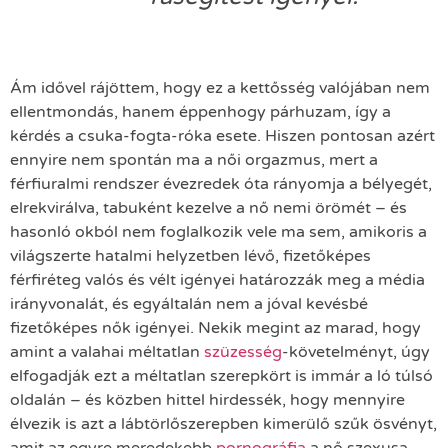
Ám idővel rájöttem, hogy ez a kettősség valójában nem
ellentmondás, hanem éppenhogy párhuzam, így a
kérdés a csuka-fogta-róka esete. Hiszen pontosan azért
ennyire nem spontán ma a női orgazmus, mert a
férfiuralmi rendszer évezredek óta rányomja a bélyegét,
elrekvirálva, tabuként kezelve a nő nemi örömét – és
hasonló okból nem foglalkozik vele ma sem, amikoris a
világszerte hatalmi helyzetben lévő, fizetőképes
férfiréteg valós és vélt igényei határozzák meg a média
irányvonalát, és egyáltalán nem a jóval kevésbé
fizetőképes nők igényei. Nekik megint az marad, hogy
amint a valahai méltatlan
szüzesség
-követelményt, úgy
elfogadják ezt a méltatlan szerepkört is immár a ló túlsó
oldalán – és közben hittel hirdessék, hogy mennyire
élvezik is azt a lábtörlőszerepben kimerülő szűk ösvényt,