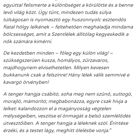
egyúttal felismerte a különbséget a körülötte és a benne
levő világ közt. Úgy tűnt, mindezen tudás súlya
túlságosan is nyomasztó egy huszonnyolc esztendős
fiatal hölgy lelkének – feltehetően meghaladja mindama
bölcsességet, amit a Szentlélek állítólag kegyeskedik a
nők számára kimérni.
De kezdetben minden – főleg egy külön világ! –
szükségszerűen kusza, homályos, zűrzavaros,
majdhogynem elviselhetetlen. Milyen kevesen
bukkanunk csak a felszínre! Hány lélek válik semmivé e
kavargó örvényben!
A tenger hangja csábító, soha meg nem szűnő, suttogó,
morajló, mámorító; megbabonázza, egyre csak hívja a
lelket: kalandozzon el a magányosság végtelen
mélységeiben, veszítse el önmagát a belső szemlélődés
útvesztőiben. A tenger hangja a léleknek szól. Érintése
érzéki, és a testet lágy, meghitt ölelésbe vonja.”