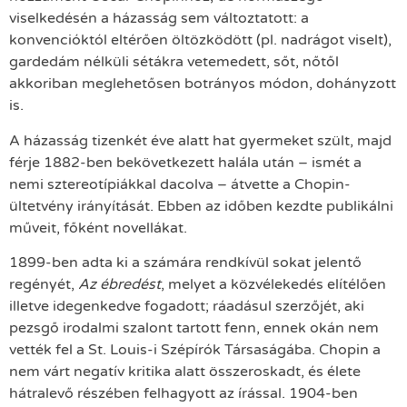
viselkedésén a házasság sem változtatott: a
konvencióktól eltérően öltözködött (pl. nadrágot viselt),
gardedám nélküli sétákra vetemedett, sőt, nőtől
akkoriban meglehetősen botrányos módon, dohányzott
is.
A házasság tizenkét éve alatt hat gyermeket szült, majd
férje 1882-ben bekövetkezett halála után – ismét a
nemi sztereotípiákkal dacolva – átvette a Chopin-
ültetvény irányítását. Ebben az időben kezdte publikálni
műveit, főként novellákat.
1899-ben adta ki a számára rendkívül sokat jelentő
regényét,
Az ébredést
, melyet a közvélekedés elítélően
illetve idegenkedve fogadott; ráadásul szerzőjét, aki
pezsgő irodalmi szalont tartott fenn, ennek okán nem
vették fel a St. Louis-i Szépírók Társaságába. Chopin a
nem várt negatív kritika alatt összeroskadt, és élete
hátralevő részében felhagyott az írással. 1904-ben