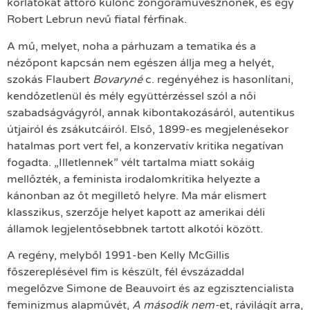
korlátokat áttörő különc zongoraművésznőnek, és egy
Robert Lebrun nevű fiatal férfinak.
A mű, melyet, noha a párhuzam a tematika és a
nézőpont kapcsán nem egészen állja meg a helyét,
szokás Flaubert
Bovaryné
c. regényéhez is hasonlítani,
kendőzetlenül és mély együttérzéssel szól a női
szabadságvágyról, annak kibontakozásáról, autentikus
útjairól és zsákutcáiról. Első, 1899-es megjelenésekor
hatalmas port vert fel, a konzervatív kritika negatívan
fogadta. „Illetlennek” vélt tartalma miatt sokáig
mellőzték, a feminista irodalomkritika helyezte a
kánonban az őt megillető helyre. Ma már elismert
klasszikus, szerzője helyet kapott az amerikai déli
államok legjelentősebbnek tartott alkotói között.
A regény, melyből 1991-ben Kelly McGillis
főszereplésével fim is készült, fél évszázaddal
megelőzve Simone de Beauvoirt és az egzisztencialista
feminizmus alapművét,
A második nem-
et, rávilágít arra,