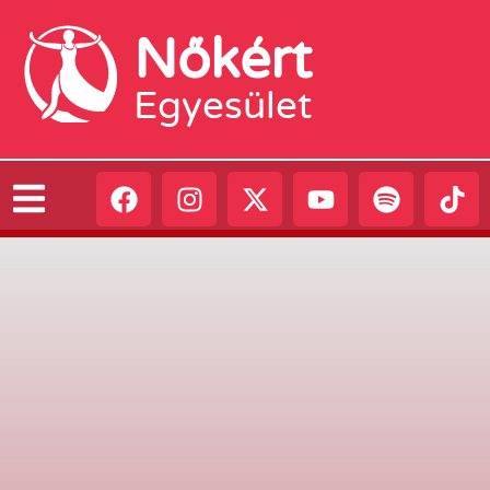
Nőkért
Egyesület