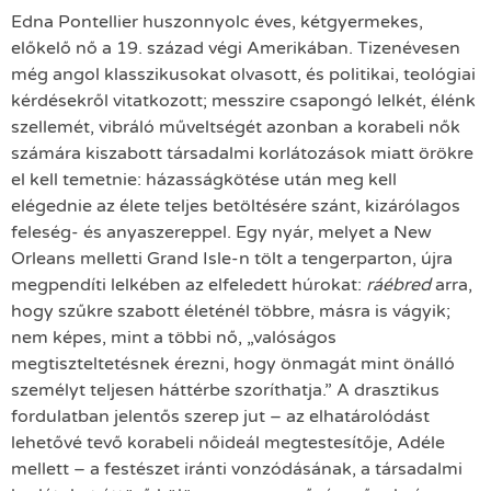
Edna Pontellier huszonnyolc éves, kétgyermekes,
előkelő nő a 19. század végi Amerikában. Tizenévesen
még angol klasszikusokat olvasott, és politikai, teológiai
kérdésekről vitatkozott; messzire csapongó lelkét, élénk
szellemét, vibráló műveltségét azonban a korabeli nők
számára kiszabott társadalmi korlátozások miatt örökre
el kell temetnie: házasságkötése után meg kell
elégednie az élete teljes betöltésére szánt, kizárólagos
feleség- és anyaszereppel. Egy nyár, melyet a New
Orleans melletti Grand Isle-n tölt a tengerparton, újra
megpendíti lelkében az elfeledett húrokat:
ráébred
arra,
hogy szűkre szabott életénél többre, másra is vágyik;
nem képes, mint a többi nő, „valóságos
megtiszteltetésnek érezni, hogy önmagát mint önálló
személyt teljesen háttérbe szoríthatja.” A drasztikus
fordulatban jelentős szerep jut – az elhatárolódást
lehetővé tevő korabeli nőideál megtestesítője, Adéle
mellett – a festészet iránti vonzódásának, a társadalmi