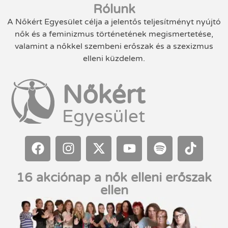
Rólunk
A Nőkért Egyesület célja a jelentős teljesítményt nyújtó
nők és a feminizmus történetének megismertetése,
valamint a nőkkel szembeni erőszak és a szexizmus
elleni küzdelem.
Nőkért
Egyesület
16 akciónap a nők elleni erőszak
ellen