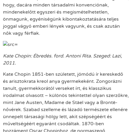
hogy, dacára minden társadalmi konvenciónak,
mindenekelőtt egyszeri és megismételhetetlen,
önmagunk, egyéniségünk kibontakoztatására teljes
joggal vágyó emberi lények vagyunk, és csak azután
nők vagy férfiak.
Kate Chopin: Ébredés. ford. Antoni Rita. Szeged: Lazi,
2011.
Kate Chopin 1851-ben született, jómódú ír kereskedő
és arisztokrata kreol anya gyermekeként. Zongorázni
tanult, gyermekkorától verseket írt, és klasszikus
irodalmat olvasott – különös tekintettel olyan szerzőkre,
mint Jane Austen, Madame de Stäel vagy a Brontë-
nővérek. Szabad szelleme és lázadó természete ellenére
ünnepelt társasági hölgy lett, akit szépségéért és
műveltségéért egyaránt csodáltak. 1870-ben
hozzáment Oscar Chopinhoz, de normaszegő