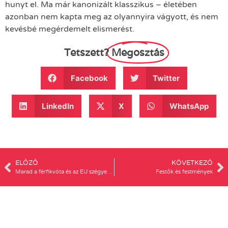
hunyt el. Ma már kanonizált klasszikus – életében
azonban nem kapta meg az olyannyira vágyott, és nem
kevésbé megérdemelt elismerést.
Tetszett?
Megosztás
Facebook
Twitter
LinkedIn
X
WhatsApp
ELŐZŐ
KÖVETKEZŐ
Marad a férfikvóta és az EU szégyenpadja
Festők és festmények