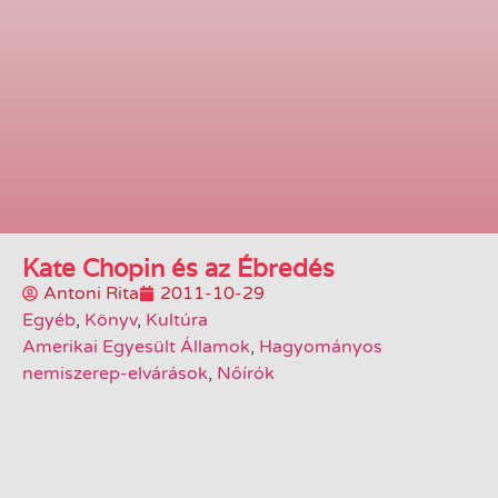
Kate Chopin és az Ébredés
Antoni Rita
2011-10-29
Egyéb
,
Könyv
,
Kultúra
Amerikai Egyesült Államok
,
Hagyományos
nemiszerep-elvárások
,
Nőírók