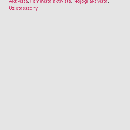
Aktivista
,
Feminista aktivista
,
Nőjogi aktivista
,
Üzletasszony