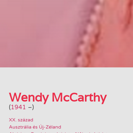
Wendy McCarthy
(
1941
–
)
XX. század
Ausztrália és Új-Zéland