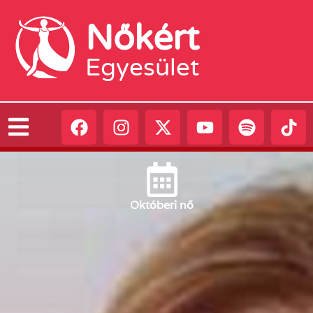
Nőkért
Egyesület
Október
i nő