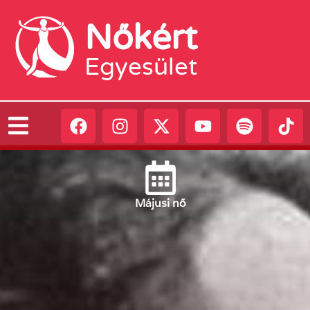
Nőkért
Egyesület
Május
i nő