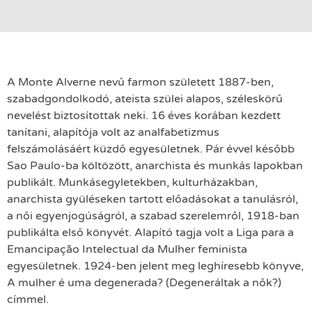
A Monte Alverne nevű farmon született 1887-ben,
szabadgondolkodó, ateista szülei alapos, széleskörű
nevelést biztosítottak neki. 16 éves korában kezdett
tanítani, alapítója volt az analfabetizmus
felszámolásáért küzdő egyesületnek. Pár évvel később
Sao Paulo-ba költözött, anarchista és munkás lapokban
publikált. Munkásegyletekben, kulturházakban,
anarchista gyüléseken tartott előadásokat a tanulásról,
a női egyenjogúságról, a szabad szerelemről, 1918-ban
publikálta első könyvét. Alapító tagja volt a Liga para a
Emancipação Intelectual da Mulher feminista
egyesületnek. 1924-ben jelent meg leghíresebb könyve,
A mulher é uma degenerada? (Degeneráltak a nők?)
címmel.