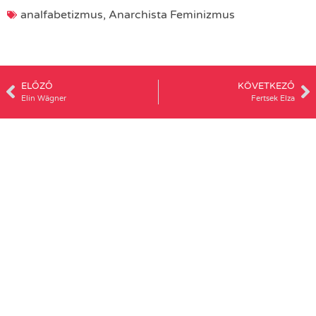
analfabetizmus
,
Anarchista Feminizmus
ELŐZŐ
KÖVETKEZŐ
Elin Wägner
Fertsek Elza