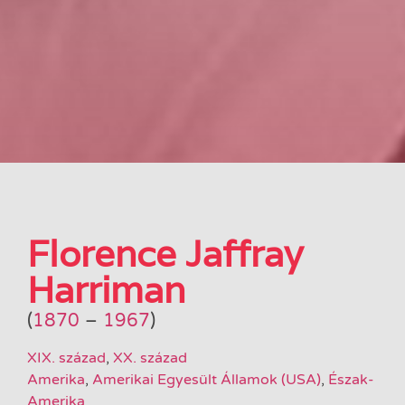
Florence Jaffray
Harriman
(
1870
–
1967
)
XIX. század
,
XX. század
Amerika
,
Amerikai Egyesült Államok (USA)
,
Észak-
Amerika