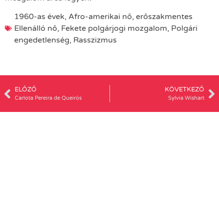
1960-as évek
,
Afro-amerikai nő
,
erőszakmentes
Ellenálló nő
,
Fekete polgárjogi mozgalom
,
Polgári
engedetlenség
,
Rasszizmus
ELŐZŐ
KÖVETKEZŐ
Carlota Pereira de Queirós
Sylvia Wishart