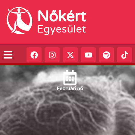
Nőkért
Egyesület
Február
i nő