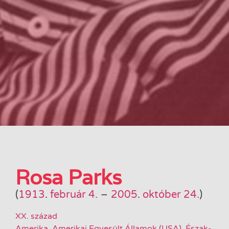
Rosa Parks
(
1913
.
február 4.
–
2005
.
október 24.
)
XX. század
Amerika
,
Amerikai Egyesült Államok (USA)
,
Észak-