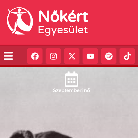
Nőkért
Egyesület
Szeptember
i nő