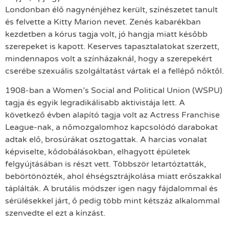
Londonban élő nagynénjéhez került, színészetet tanult
és felvette a Kitty Marion nevet. Zenés kabarékban
kezdetben a kórus tagja volt, jó hangja miatt később
szerepeket is kapott. Keserves tapasztalatokat szerzett,
mindennapos volt a színházaknál, hogy a szerepekért
cserébe szexuális szolgáltatást vártak el a fellépő nőktől.
1908-ban a Women’s Social and Political Union (WSPU)
tagja és egyik legradikálisabb aktivistája lett. A
következő évben alapító tagja volt az Actress Franchise
League-nak, a nőmozgalomhoz kapcsolódó darabokat
adtak elő, brosúrákat osztogattak. A harcias vonalat
képviselte, kődobálásokban, elhagyott épületek
felgyújtásában is részt vett. Többször letartóztatták,
bebörtönözték, ahol éhségsztrájkolása miatt erőszakkal
táplálták. A brutális módszer igen nagy fájdalommal és
sérülésekkel járt, ő pedig több mint kétszáz alkalommal
szenvedte el ezt a kínzást.