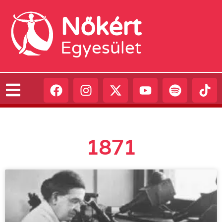
Nőkért
Egyesület
1871