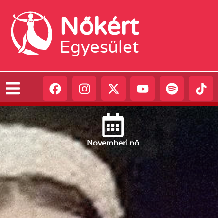
Nőkért
Egyesület
November
i nő