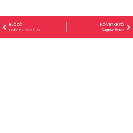
ELŐZŐ
KÖVETKEZŐ
Leslie Marmon Silko
Dagmar Berne