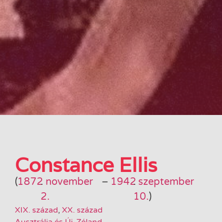
Constance Ellis
(
1872
.
november
–
1942
.
szeptember
2.
10.
)
XIX. század
,
XX. század
Ausztrália és Új-Zéland