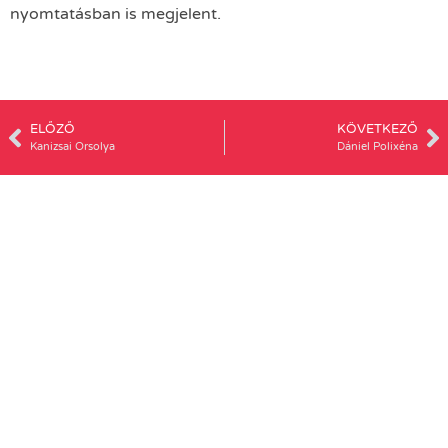
nyomtatásban is megjelent.
ELŐZŐ
KÖVETKEZŐ
Kanizsai Orsolya
Dániel Polixéna