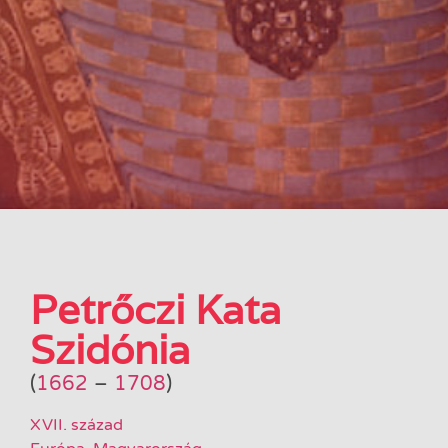
Petrőczi Kata
Szidónia
(
1662
–
1708
)
XVII. század