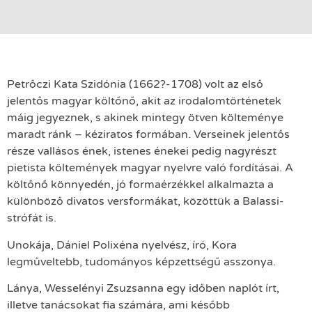
Petrőczi Kata Szidónia (1662?-1708) volt az első
jelentős magyar költőnő, akit az irodalomtörténetek
máig jegyeznek, s akinek mintegy ötven költeménye
maradt ránk – kéziratos formában. Verseinek jelentős
része vallásos ének, istenes énekei pedig nagyrészt
pietista költemények magyar nyelvre való fordításai. A
költőnő könnyedén, jó formaérzékkel alkalmazta a
különböző divatos versformákat, közöttük a Balassi-
strófát is.
Unokája, Dániel Polixéna nyelvész, író, Kora
legműveltebb, tudományos képzettségű asszonya.
Lánya, Wesselényi Zsuzsanna egy időben naplót írt,
illetve tanácsokat fia számára, ami később