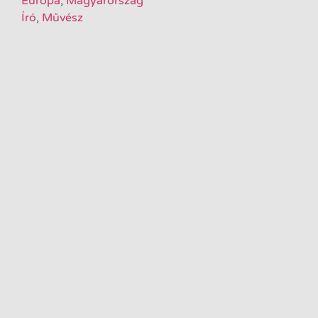
Európa
,
Magyarország
Író
,
Művész