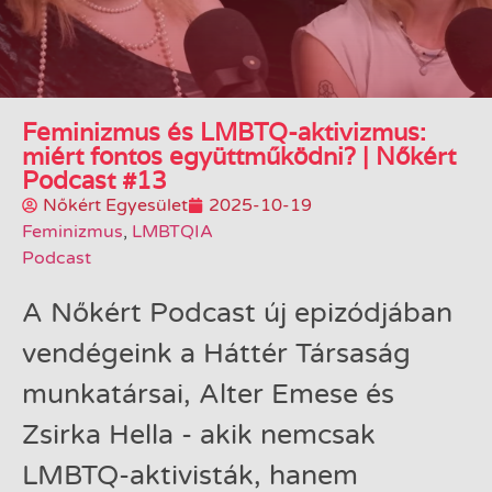
Feminizmus és LMBTQ-aktivizmus:
miért fontos együttműködni? | Nőkért
Podcast #13
Nőkért Egyesület
2025-10-19
Feminizmus
,
LMBTQIA
Podcast
A Nőkért Podcast új epizódjában
vendégeink a Háttér Társaság
munkatársai, Alter Emese és
Zsirka Hella - akik nemcsak
LMBTQ-aktivisták, hanem