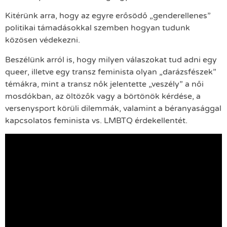
Kitérünk arra, hogy az egyre erősödő „genderellenes”
politikai támadásokkal szemben hogyan tudunk
közösen védekezni.
Beszélünk arról is, hogy milyen válaszokat tud adni egy
queer, illetve egy transz feminista olyan „darázsfészek”
témákra, mint a transz nők jelentette „veszély” a női
mosdókban, az öltözők vagy a börtönök kérdése, a
versenysport körüli dilemmák, valamint a béranyasággal
kapcsolatos feminista vs. LMBTQ érdekellentét.