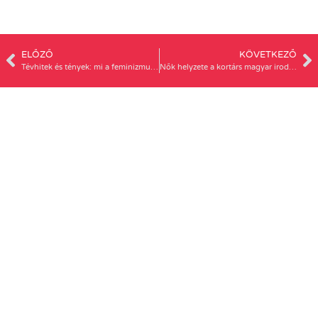
ELŐZŐ
KÖVETKEZŐ
Tévhitek és tények: mi a feminizmus, és mi nem az? 1. | Nőkért Podcast #12
Nők helyzete a kortárs magyar irodalomban