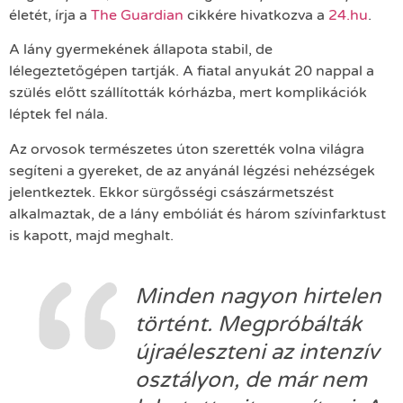
életét, írja a
The Guardian
cikkére hivatkozva a
24.hu
.
A lány gyermekének állapota stabil, de
lélegeztetőgépen tartják. A fiatal anyukát 20 nappal a
szülés előtt szállították kórházba, mert komplikációk
léptek fel nála.
Az orvosok természetes úton szerették volna világra
segíteni a gyereket, de az anyánál légzési nehézségek
jelentkeztek. Ekkor sürgősségi császármetszést
alkalmaztak, de a lány embóliát és három szívinfarktust
is kapott, majd meghalt.
Minden nagyon hirtelen
történt. Megpróbálták
újraéleszteni az intenzív
osztályon, de már nem