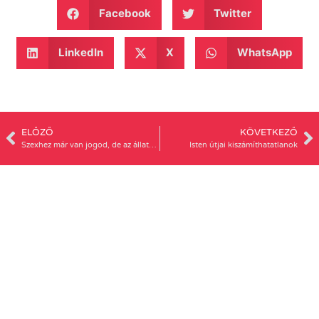
Facebook
Twitter
LinkedIn
X
WhatsApp
ELŐZŐ
KÖVETKEZŐ
Szexhez már van jogod, de az állatkertbe csak felnőttel mehetsz
Isten útjai kiszámíthatatlanok