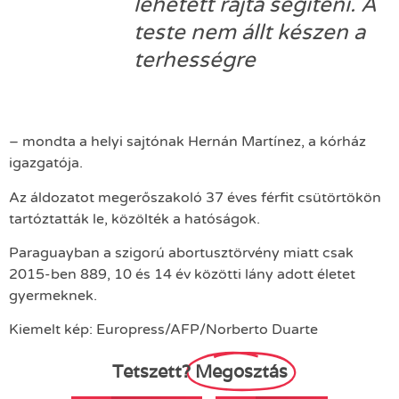
lehetett rajta segíteni. A
teste nem állt készen a
terhességre
– mondta a helyi sajtónak Hernán Martínez, a kórház
igazgatója.
Az áldozatot megerőszakoló 37 éves férfit csütörtökön
tartóztatták le, közölték a hatóságok.
Paraguayban a szigorú abortusztörvény miatt csak
2015-ben 889, 10 és 14 év közötti lány adott életet
gyermeknek.
Kiemelt kép: Europress/AFP/Norberto Duarte
Tetszett?
Megosztás