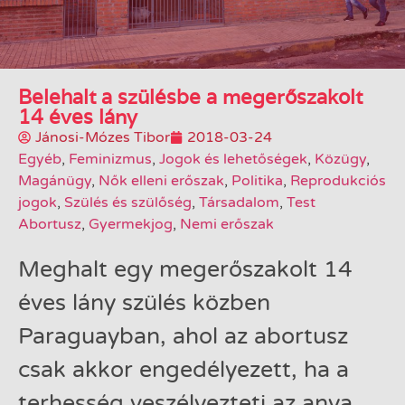
Belehalt a szülésbe a megerőszakolt
14 éves lány
Jánosi-Mózes Tibor
2018-03-24
Egyéb
,
Feminizmus
,
Jogok és lehetőségek
,
Közügy
,
Magánügy
,
Nők elleni erőszak
,
Politika
,
Reprodukciós
jogok
,
Szülés és szülőség
,
Társadalom
,
Test
Abortusz
,
Gyermekjog
,
Nemi erőszak
Meghalt egy megerőszakolt 14
éves lány szülés közben
Paraguayban, ahol az abortusz
csak akkor engedélyezett, ha a
terhesség veszélyezteti az anya