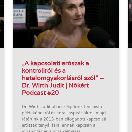
„A kapcsolati erőszak a
kontrollról és a
hatalomgyakorlásról szól” –
Dr. Wirth Judit | Nőkért
Podcast #20
Dr. Wirth Judittal beszélgetünk feminista
példaképekről és korai inspirációkról, majd
rátérünk a 2013-ban elfogadott kapcsolati
erőszak tényállásra, ennek kapcsán a
jogalkotás és a jogalkalmazás