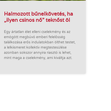
Halmozott bűnelkövetés, ha
„ilyen csinos nő” teknőst öl
Egy ártatlan élet elleni cselekmény és az
emögött megbúvó emberi felelősség
találkozása erős indulatokban ölthet testet,
a lelkiismeret kollektív megtestesülése
azonban sokszor annyira riasztó is lehet,
mint maga a cselekmény, ami kiváltja azt.