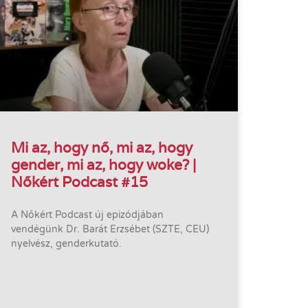
Mi az, hogy nő, mi az, hogy
gender, mi az, hogy woke? |
Nőkért Podcast #15
A Nőkért Podcast új epizódjában
vendégünk Dr. Barát Erzsébet (SZTE, CEU)
nyelvész, genderkutató.