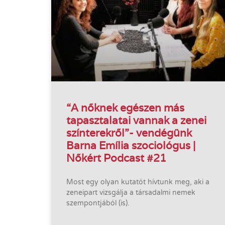
“A nőknek egészen más
tapasztalatai vannak a zenei
színterekről”- vendégünk
Barna Emília szociológus |
Nőkért Podcast #21
Most egy olyan kutatót hívtunk meg, aki a
zeneipart vizsgálja a társadalmi nemek
szempontjából (is).