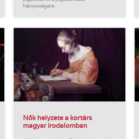
hiányosságaira.
Nők helyzete a kortárs
magyar irodalomban