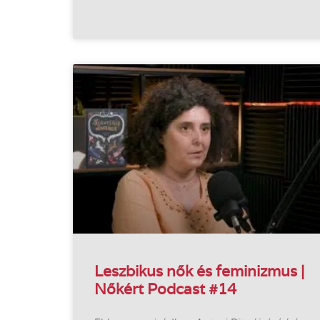
Leszbikus nők és feminizmus |
Nőkért Podcast #14