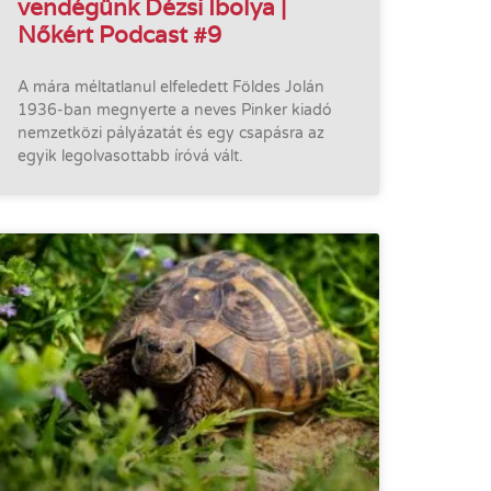
vendégünk Dézsi Ibolya |
Nőkért Podcast #9
A mára méltatlanul elfeledett Földes Jolán
1936-ban megnyerte a neves Pinker kiadó
nemzetközi pályázatát és egy csapásra az
egyik legolvasottabb íróvá vált.