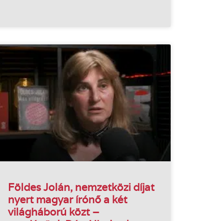
Földes Jolán, nemzetközi díjat
nyert magyar írónő a két
világháború közt –