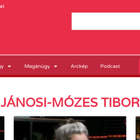
at
gy
Magánügy
Arckép
Podcast
JÁNOSI-MÓZES TIBOR