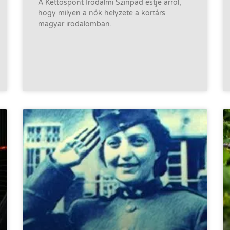
A Kettőspont Irodalmi Színpad estje arról,
hogy milyen a nők helyzete a kortárs
magyar irodalomban.