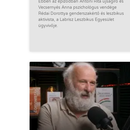
Ebben az epizódban Antoni Rita újságíró és
Vecsernyés Anna pszichológus vendége
Rédai Dorottya genderszakértő és leszbikus
aktivista, a Labrisz Leszbikus Egyesület
ügyvivője.