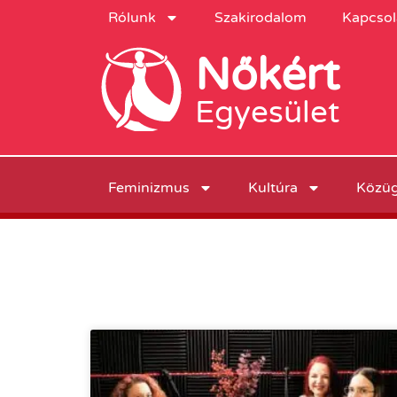
Rólunk
Szakirodalom
Kapcsol
Nőkért
Egyesület
Feminizmus
Kultúra
Közü