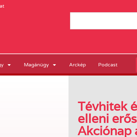
at
gy
Magánügy
Arckép
Podcast
Tévhitek é
elleni erő
Akciónap 