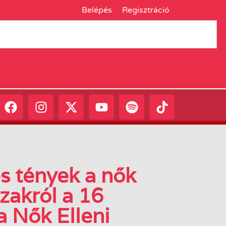
Belépés
Regisztráció
s tények a nők
szakról a 16
a Nők Elleni