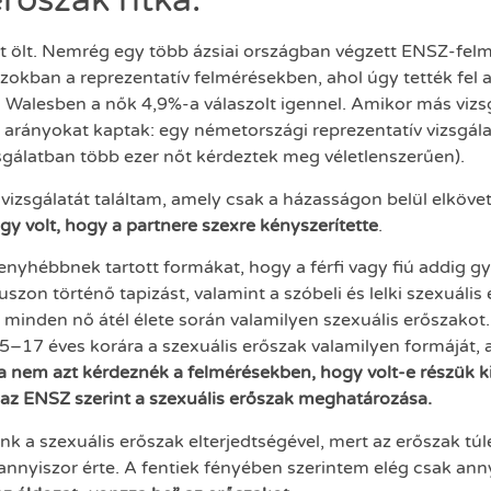
rőszak ritka.”
t ölt. Nemrég egy több ázsiai országban végzett ENSZ-felm
Azokban a reprezentatív felmérésekben, ahol úgy tették fel
 Walesben a nők 4,9%-a válaszolt igennel. Amikor más vizs
arányokat kaptak: egy németországi reprezentatív vizsgála
gálatban több ezer nőt kérdeztek meg véletlenszerűen).
izsgálatát találtam, amely csak a házasságon belül elkövet
y volt, hogy a partnere szexre kényszerítette
.
 enyhébbnek tartott formákat, hogy a férfi vagy fiú addig g
on történő tapizást, valamint a szóbeli és lelki szexuális 
g minden nő átél élete során valamilyen szexuális erőszakot
15–17 éves korára a szexuális erőszak valamilyen formáját, a
nem azt kérdeznék a felmérésekben, hogy volt-e részük 
 az ENSZ szerint a szexuális erőszak meghatározása.
k a szexuális erőszak elterjedtségével, mert az erőszak túl
t annyiszor érte. A fentiek fényében szerintem elég csak a