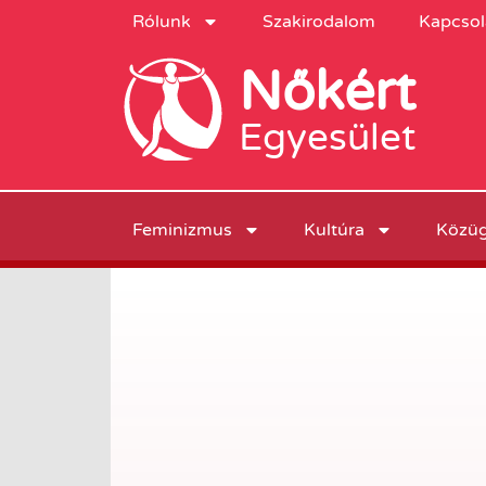
Rólunk
Szakirodalom
Kapcsol
Nőkért
Egyesület
Feminizmus
Kultúra
Közü