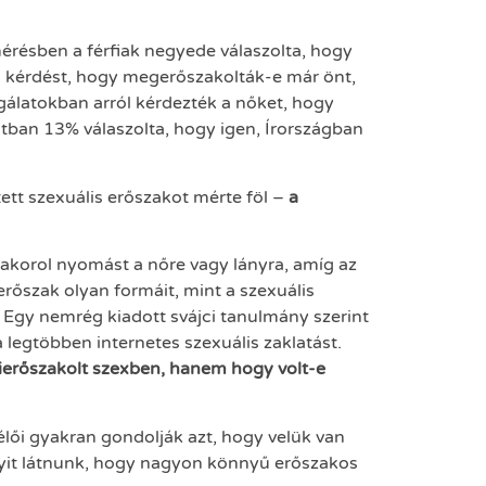
érésben a férfiak negyede válaszolta, hogy
 a kérdést, hogy megerőszakolták-e már önt,
gálatokban arról kérdezték a nőket, hogy
tban 13% válaszolta, hogy igen, Írországban
ett szexuális erőszakot mérte föl –
a
yakorol nyomást a nőre vagy lányra, amíg az
erőszak olyan formáit, mint a szexuális
. Egy nemrég kiadott svájci tanulmány szerint
 legtöbben internetes szexuális zaklatást.
kierőszakolt szexben, hanem hogy
volt-e
élői gyakran gondolják azt, hogy velük van
nnyit látnunk, hogy nagyon könnyű erőszakos