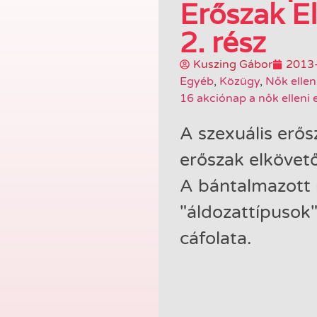
Erőszak El
2. rész
Kuszing Gábor
2013
Egyéb
,
Közügy
,
Nők ellen
16 akciónap a nők elleni 
A szexuális erős
erőszak elkövető
A bántalmazott
"áldozattípusok
cáfolata.