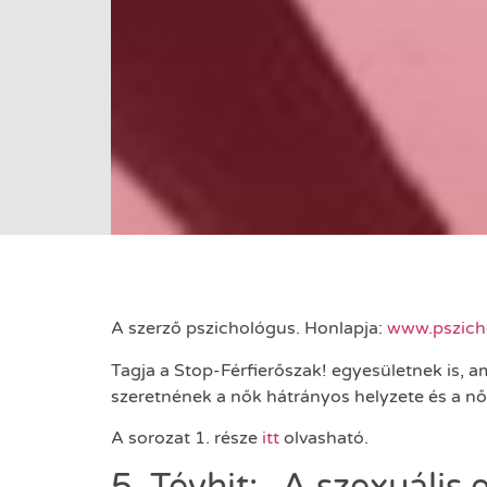
A szerző pszichológus. Honlapja:
www.pszich
Tagja a Stop-Férfierőszak! egyesületnek is, am
szeretnének a nők hátrányos helyzete és a nők
A sorozat 1. része
itt
olvasható.