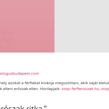
ologusbudapest.com
ely azokat a férfiakat kívánja megszólítani, akik saját élet
 elleni erőszak ellen. Honlapjaik:
stop-ferfieroszak.hu
,
sto