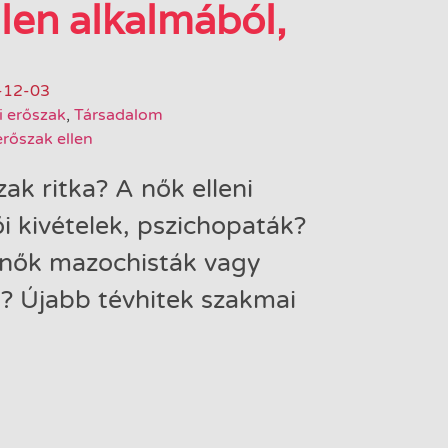
len alkalmából,
-12-03
i erőszak
,
Társadalom
erőszak ellen
zak ritka? A nők elleni
i kivételek, pszichopaták?
 nők mazochisták vagy
"? Újabb tévhitek szakmai