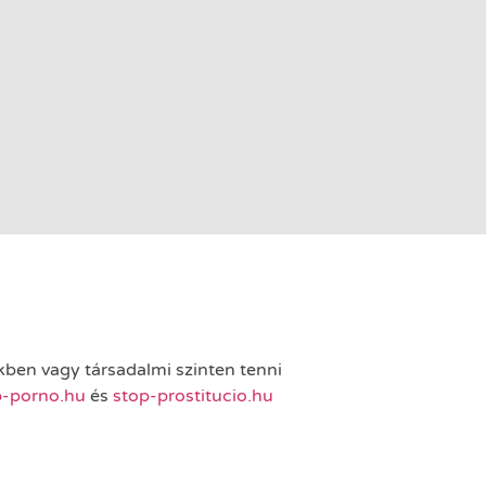
ükben vagy társadalmi szinten tenni
p-porno.hu
és
stop-prostitucio.hu