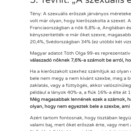
5. Tévhit: „A szexuális e
Tény: A szexuális erőszak járványos méreteke
volt már olyan, hogy kierőszakolta a szexet. 
Franciaországban a nők 6,8%-a, Angliában és
kényszerítették-e már őket szexre, magasabb 
20,4%, Svédországban 34% (ez utóbbi két vizs
Magyar adatot Tóth Olga 99-es reprezentatív v
válaszadó nőknek 7,6%-a számolt be arról, hog
Ha a kierőszakolt szexhez számítjuk az olyan
bele nem megy a nem kívánt szexbe, meg a busz
zaklatás, vagy a füttyögés, akkor valószínűle
például a lányok 40%-a, a fiúk 16%-a élte át 
Még magasabbak lennének ezek a számok, ha 
olyan, hogy nem egyeztek bele a szexbe, ami
Azért tartom fontosnak, hogy tisztában legyün
valami baj, mert őket erőszak érte, vagy mer