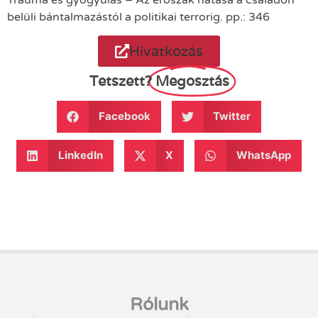
belüli bántalmazástól a politikai terrorig. pp.: 346
Hivatkozás
Tetszett?
Megosztás
Facebook
Twitter
LinkedIn
X
WhatsApp
Rólunk