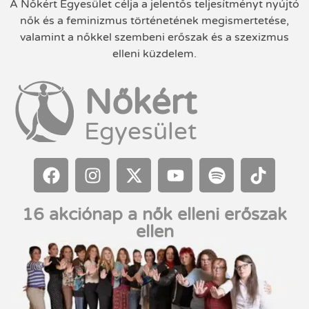
A Nőkért Egyesület célja a jelentős teljesítményt nyújtó
nők és a feminizmus történetének megismertetése,
valamint a nőkkel szembeni erőszak és a szexizmus
elleni küzdelem.
Nőkért
Egyesület
16 akciónap a nők elleni erőszak
ellen