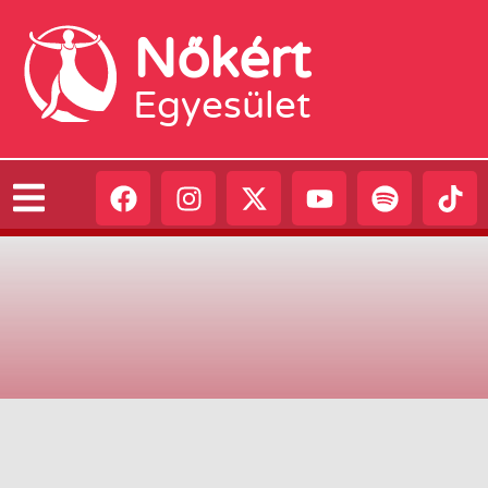
Nőkért
Egyesület