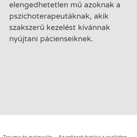
elengedhetetlen mű azoknak a
pszichoterapeutáknak, akik
szakszerű kezelést kívánnak
nyújtani pácienseiknek.
Trauma ​és gyógyulás – Az erőszak hatása a családon