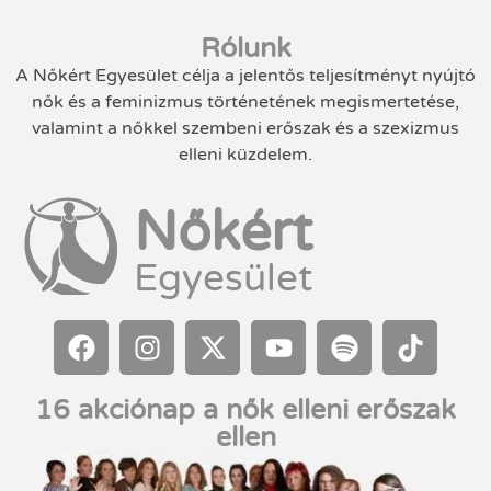
Rólunk
A Nőkért Egyesület célja a jelentős teljesítményt nyújtó
nők és a feminizmus történetének megismertetése,
valamint a nőkkel szembeni erőszak és a szexizmus
elleni küzdelem.
Nőkért
Egyesület
16 akciónap a nők elleni erőszak
ellen