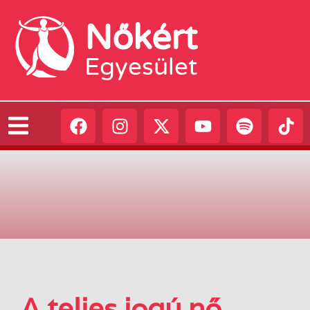
Nőkért
Egyesület
A teljes jogú nő,