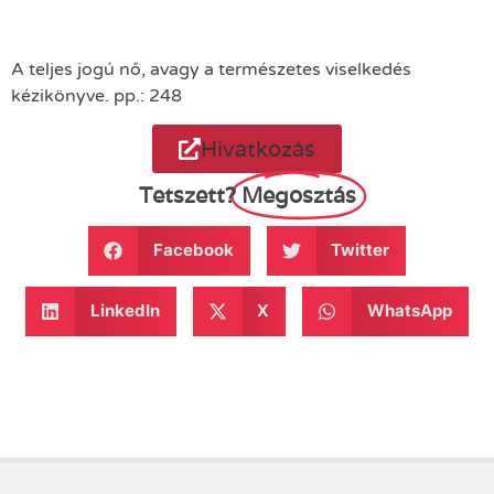
A teljes jogú nő, avagy a természetes viselkedés
kézikönyve. pp.: 248
Hivatkozás
Tetszett?
Megosztás
Facebook
Twitter
LinkedIn
X
WhatsApp