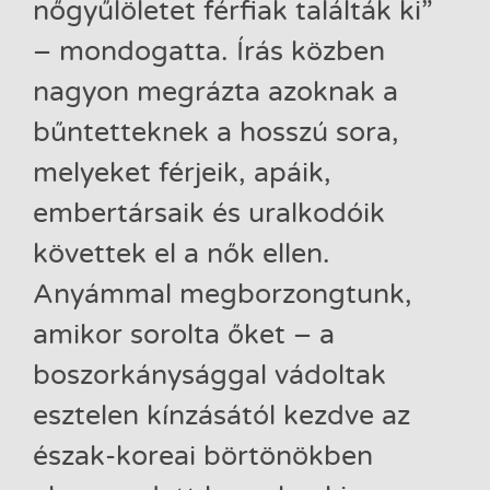
nőgyűlöletet férfiak találták ki”
– mondogatta. Írás közben
nagyon megrázta azoknak a
bűntetteknek a hosszú sora,
melyeket férjeik, apáik,
embertársaik és uralkodóik
követtek el a nők ellen.
Anyámmal megborzongtunk,
amikor sorolta őket – a
boszorkánysággal vádoltak
esztelen kínzásától kezdve az
észak-koreai börtönökben