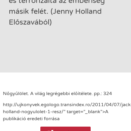
és terrorizálta az emberiség
másik felét. (Jenny Holland
Előszavából)
Nőgyűlölet. A világ legrégebbi előítélete. pp.: 324
http://ujkonyvek.egologo.transindex.ro/2011/04/07/jack
holland-nogyulolet-1-resz/” target=”_blank”>A
publikáció eredeti forrása