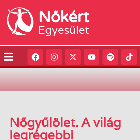
Nőkért
Egyesület
Nőgyűlölet. A világ
legrégebbi