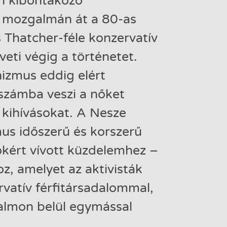
n kibontakozó
i mozgalmán át a 80-as
 Thatcher-féle konzervatív
veti végig a történetet.
nizmus eddig elért
számba veszi a nőket
 kihívásokat. A Nesze
s időszerű és korszerű
okért vívott küzdelemhez –
z, amelyet az aktivisták
vatív férfitársadalommal,
almon belül egymással