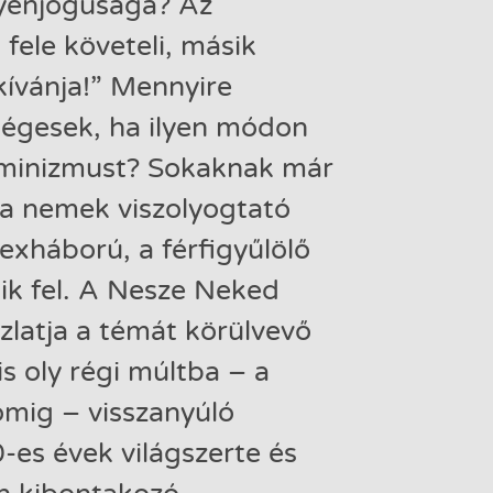
gyenjogúsága? Az
fele követeli, másik
kívánja!” Mennyire
ségesek, ha ilyen módon
eminizmust? Sokaknak már
s a nemek viszolyogtató
exháború, a férfigyűlölő
ik fel. A Nesze Neked
zlatja a témát körülvevő
s oly régi múltba – a
omig – visszanyúló
-es évek világszerte és