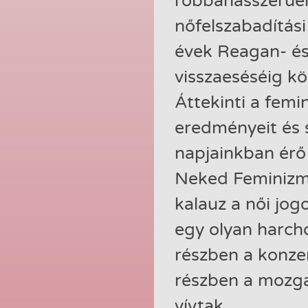
robbanásszerűe
nőfelszabadítás
évek Reagan- és
visszaeséséig kö
Áttekinti a femi
eredményeit és 
napjainkban érő
Neked Feminizmu
kalauz a női jog
egy olyan harcho
részben a konzer
részben a mozg
vívtak.