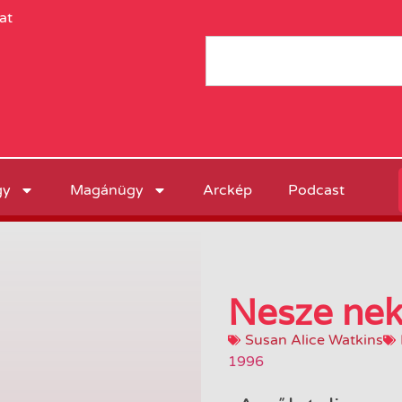
at
gy
Magánügy
Arckép
Podcast
Nesze nek
Susan Alice Watkins
1996