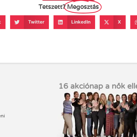
Tetszett?
Megosztás
k
Twitter
LinkedIn
X
16 akciónap a nők ell
eni