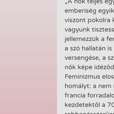
„A nők teljes e
emberiség egyik 
viszont pokolra 
vagyunk tisztes
jellemezzük a f
a szó hallatán i
versengése, a sz
nők képe idéződ
Feminizmus elos
homályt: a nem i
francia forradal
kezdetektől a 70