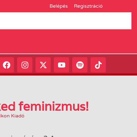
Belépés
Regisztráció
ed feminizmus!
Ikon Kiadó