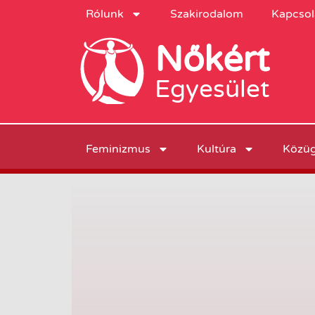
Rólunk
Szakirodalom
Kapcsol
Nőkért
Egyesület
Feminizmus
Kultúra
Közü