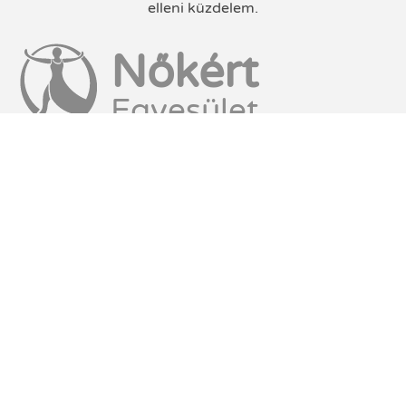
elleni küzdelem.
Nőkért
Egyesület
16 akciónap a nők elleni erőszak
ellen