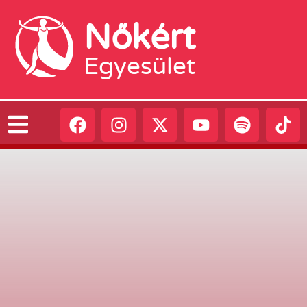
Nőkért
Egyesület