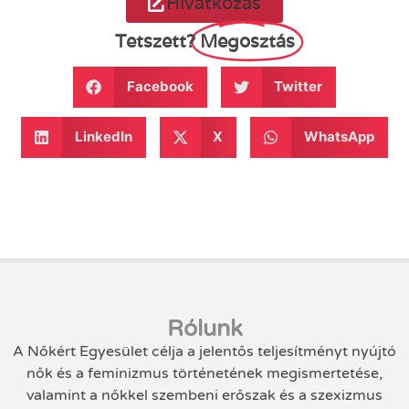
Hivatkozás
Tetszett?
Megosztás
Facebook
Twitter
LinkedIn
X
WhatsApp
Rólunk
A Nőkért Egyesület célja a jelentős teljesítményt nyújtó
nők és a feminizmus történetének megismertetése,
valamint a nőkkel szembeni erőszak és a szexizmus