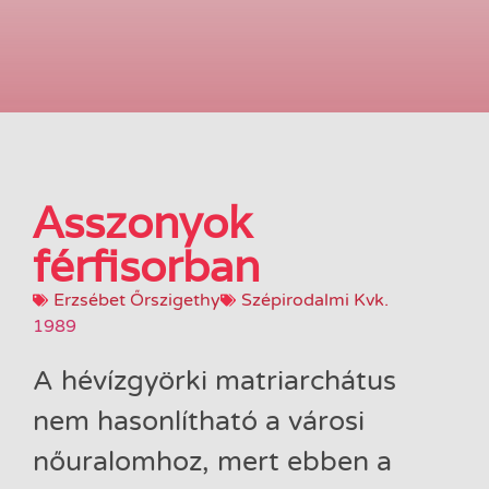
Asszonyok
férfisorban
Erzsébet Őrszigethy
Szépirodalmi Kvk.
1989
A hévízgyörki matriarchátus
nem hasonlítható a városi
nőuralomhoz, mert ebben a