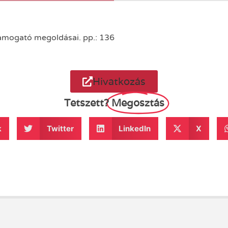
ámogató megoldásai. pp.: 136
Hivatkozás
Tetszett?
Megosztás
k
Twitter
LinkedIn
X