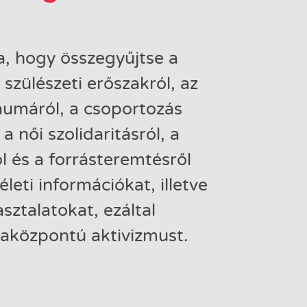
a, hogy összegyűjtse a
 szülészeti erőszakról, az
aumáról, a csoportozás
 női szolidaritásról, a
 és a forrásteremtésről
leti információkat, illetve
sztalatokat, ezáltal
yaközpontú aktivizmust.