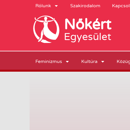
Rólunk
Szakirodalom
Kapcsol
Nőkért
Egyesület
Feminizmus
Kultúra
Közü