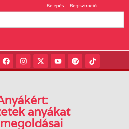
Belépés
Regisztráció
Anyákért:
etek anyákat
 megoldásai