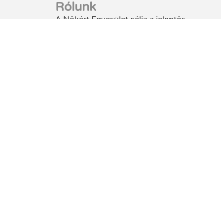
Rólunk
A Nőkért Egyesület célja a jelentős
teljesítményt nyújtó nők és a feminizmus
történetének megismertetése, valamint a
nőkkel szembeni erőszak és a szexizmus ell
küzdelem.
Nőkért
Egyesület