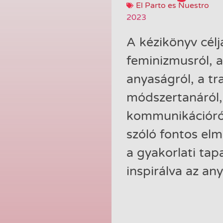
El Parto es Nuestro
2023
A kézikönyv célj
feminizmusról, a
anyaságról, a tr
módszertanáról, a
kommunikációról
szóló fontos elmé
a gyakorlati tapa
inspirálva az an