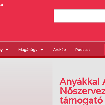
at
gy
Magánügy
Arckép
Podcast
Anyákkal 
Nőszervez
támogató