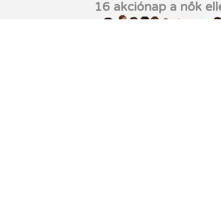
16 akciónap a nők ell
eni
Isztambuli Egyezmén