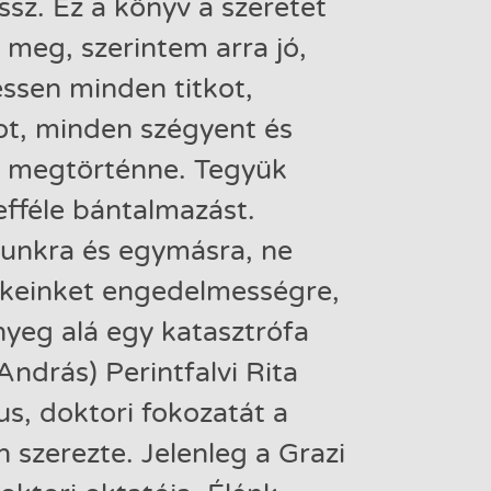
ssz. Ez a könyv a szeretet
 meg, szerintem arra jó,
sen minden titkot,
t, minden szégyent és
t megtörténne. Tegyük
efféle bántalmazást.
unkra és egymásra, ne
keinket engedelmességre,
nyeg alá egy katasztrófa
 András) Perintfalvi Rita
us, doktori fokozatát a
szerezte. Jelenleg a Grazi