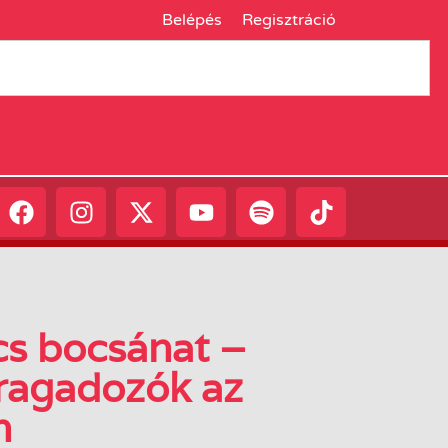
Belépés
Regisztráció
cs bocsánat –
 ragadozók az
n