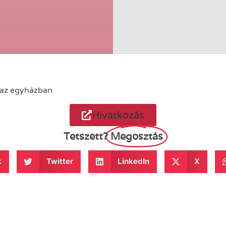
 az egyházban
Hivatkozás
Tetszett?
Megosztás
k
Twitter
LinkedIn
X