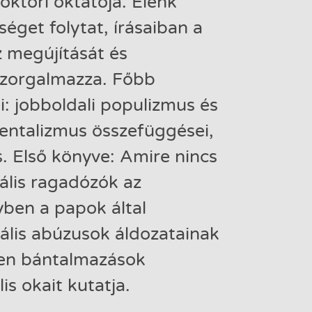
ktori oktatója. Élénk
séget folytat, írásaiban a
z megújítását és
szorgalmazza. Főbb
ei: jobboldali populizmus és
mentalizmus összefüggései,
. Első könyve: Amire nincs
ális ragadózók az
ben a papok által
ális abúzusok áldozatainak
zen bántalmazások
is okait kutatja.