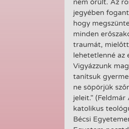
nem őrült. Az ro
jegyében fogant
hogy megszüntes
minden erőszako
traumát, mielőt
lehetetlenné az 
Vigyázzunk mag
tanítsuk gyerme
ne söpörjük sző
jeleit." (Feldmár
katolikus teológ
Bécsi Egyetemen 