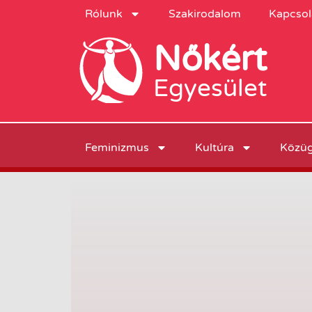
Rólunk
Szakirodalom
Kapcsol
Nőkért
Egyesület
Feminizmus
Kultúra
Közü