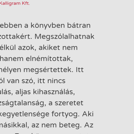
Kalligram Kft.
a ebben a könyvben bátran
azottakért. Megszólalhatnak
élkül azok, akiket nem
 hanem elnémítottak,
mélyen megsértettek. Itt
 van szó, itt nincs
lás, aljas kihasználás,
azságtalanság, a szeretet
kegyetlensége fortyog. Aki
másikkal, az nem beteg. Az