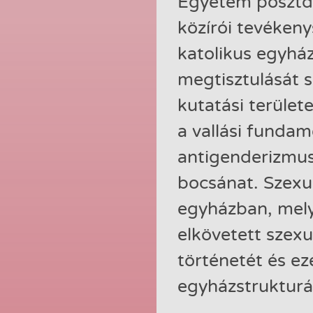
Egyetem posztdo
közírói tevékeny
katolikus egyhá
megtisztulását 
kutatási terület
a vallási funda
antigenderizmus
bocsánat. Szexu
egyházban, mely
elkövetett szexu
történetét és e
egyházstrukturál