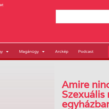
at
gy
Magánügy
Arckép
Podcast
Amire nin
Szexuális
egyházba