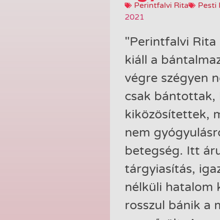
Perintfalvi Rita
Pesti 
2021
"Perintfalvi Rit
kiáll a bántalm
végre szégyen n
csak bántottak,
kiközösítettek, 
nem gyógyulásról
betegség. Itt áru
tárgyiasítás, ig
nélküli hatalom 
rosszul bánik a 