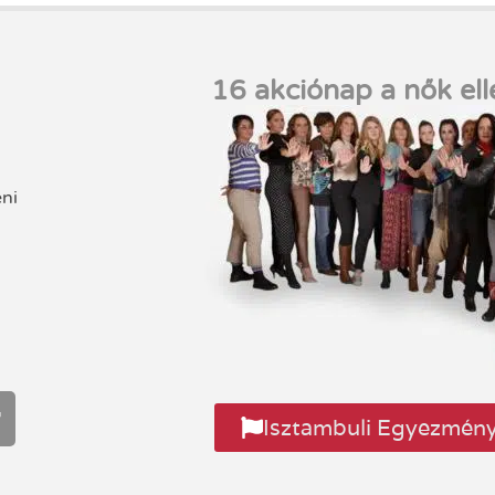
16 akciónap a nők ell
eni
Isztambuli Egyezmén