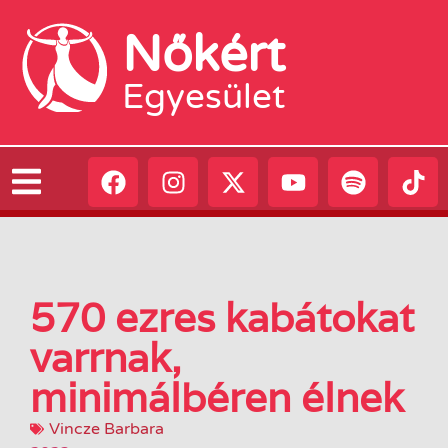
Nőkért
Egyesület
570 ezres kabátokat
varrnak,
minimálbéren élnek
Vincze Barbara