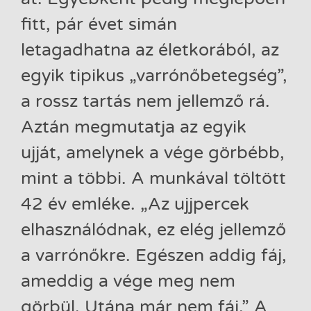
fitt, pár évet simán
letagadhatna az életkorából, az
egyik tipikus „varrónőbetegség”,
a rossz tartás nem jellemző rá.
Aztán megmutatja az egyik
ujját, amelynek a vége görbébb,
mint a többi. A munkával töltött
42 év emléke. „Az ujjpercek
elhasználódnak, ez elég jellemző
a varrónőkre. Egészen addig fáj,
ameddig a vége meg nem
görbül. Utána már nem fáj.” A