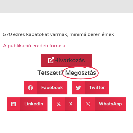
570 ezres kabátokat varrnak, minimálbéren élnek
A publikáció eredeti forrása
Hivatkozás
Tetszett?
Megosztás
Facebook
Twitter
LinkedIn
X
WhatsApp