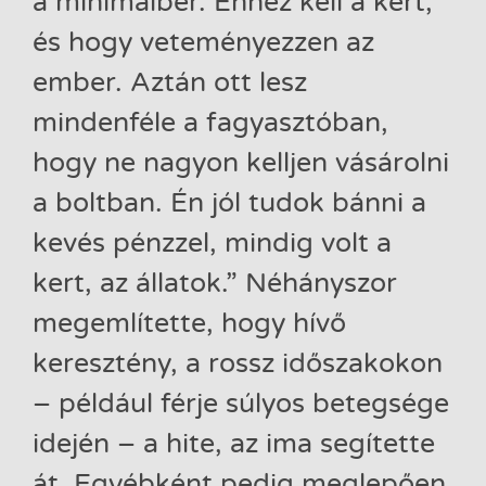
a minimálbér. Ehhez kell a kert,
és hogy veteményezzen az
ember. Aztán ott lesz
mindenféle a fagyasztóban,
hogy ne nagyon kelljen vásárolni
a boltban. Én jól tudok bánni a
kevés pénzzel, mindig volt a
kert, az állatok.” Néhányszor
megemlítette, hogy hívő
keresztény, a rossz időszakokon
– például férje súlyos betegsége
idején – a hite, az ima segítette
át. Egyébként pedig meglepően