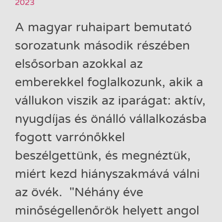
2023
A magyar ruhaipart bemutató
sorozatunk második részében
elsősorban azokkal az
emberekkel foglalkozunk, akik a
vállukon viszik az iparágat: aktív,
nyugdíjas és önálló vállalkozásba
fogott varrónőkkel
beszélgettünk, és megnéztük,
miért kezd hiányszakmává válni
az övék. "Néhány éve
minőségellenőrök helyett angol