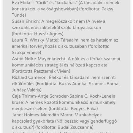
Eva Flicker: “Cicik” és “kockahas” (A társadalmi nemek
konstrukciói a valóságshowkban) (fordította: Paksy
Tünde)
Susan Ehrlich: A megerőszakolt nem (A nyelv a
szexuális erőszaktételről szóló tárgyalásokon
(fordította: Huszár Ágnes)
Laura R. Winsky Mattei: Társaalmi nem és hatalom az
amerikai törvényhozás diskurzusában (fordította:
Szolga Emese)
Astrid Nelke-Mayenknecht: A nők és a férfiak szakmai
kommunikációs stratégiái és hálózati kapcsolatai
(Fordította Paszternák Vivien)
Richard Cameron: Életkor és társadalmi nem szerinti
elkülönülés (Fordította: Búzás Aranka, Szamosi Barna,
Juhász Valéria)
Caja Thimm-Antje Schröder-Sabine C. Koch-Lenelis
kruse: A nemek közötti kommunikáció a munkahelyi
megbeszéléseken (fordította: Kegyes Erika)
Janet Holmes-Meredith Marra: Munkahelyek
kapcsolati gyakorlata (Női beszéd vagy genderfüggő
diskurzus?) (fordította: Budai Zsuzsanna)