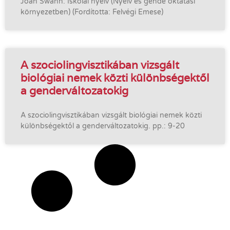
Joan Swann: Iskolai nyelv (Nyelv és gende oktatási
környezetben) (Fordította: Felvégi Emese)
A szociolingvisztikában vizsgált
biológiai nemek közti különbségektől
a genderváltozatokig
A szociolingvisztikában vizsgált biológiai nemek közti
különbségektől a genderváltozatokig. pp.: 9-20