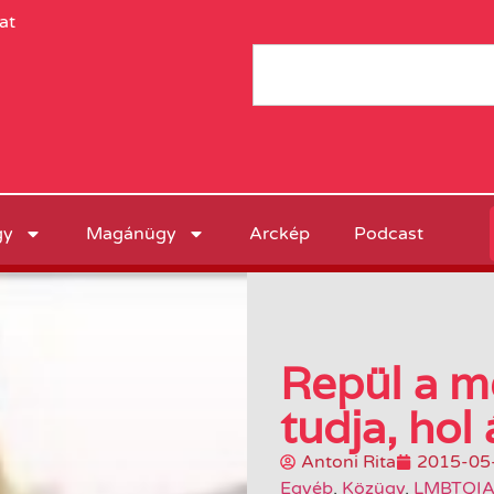
at
gy
Magánügy
Arckép
Podcast
Repül a mé
tudja, hol
Antoni Rita
2015-05
Egyéb
,
Közügy
,
LMBTQI