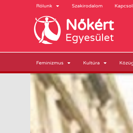
Rólunk
Szakirodalom
Kapcsol
Nőkért
Egyesület
Feminizmus
Kultúra
Közü