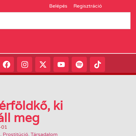
Belépés
Regisztráció
rföldkő, ki
 áll meg
-01
A
,
Prostitúció
,
Társadalom