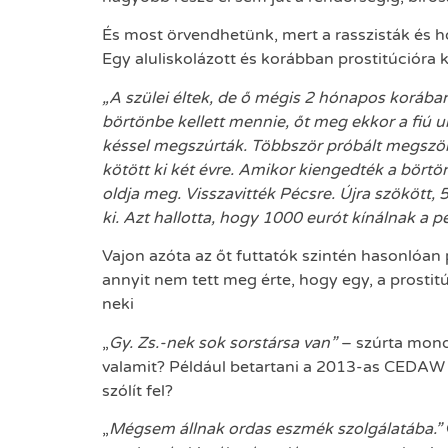
És most örvendhetünk, mert a rasszisták és h
Egy aluliskolázott és korábban prostitúcióra k
„A szülei éltek, de ő mégis 2 hónapos korában
börtönbe kellett mennie, őt meg ekkor a fiú un
késsel megszúrták. Többször próbált megszökn
kötött ki két évre. Amikor kiengedték a börtö
oldja meg. Visszavitték Pécsre. Újra szökött,
ki. Azt hallotta, hogy 1000 eurót kínálnak a p
Vajon azóta az őt futtatók szintén hasonlóan p
annyit nem tett meg érte, hogy egy, a prostitúc
neki
„
Gy. Zs.-nek sok sorstársa van”
– szúrta monda
valamit? Például betartani a 2013-as CEDAW a
szólít fel?
„
Mégsem állnak ordas eszmék szolgálatába.”