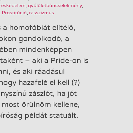
reskedelem
,
gyűlöletbűncselekmény
,
,
Prostitúció
,
rasszizmus
 a homofóbiát elítélő,
pokon gondolkodó, a
lmében mindenképpen
istaként – aki a Pride-on is
nni, és aki ráadásul
hogy hazafelé el kell (?)
nyszínű zászlót, ha jót
most örülnöm kellene,
bíróság példát statuált.