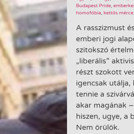
Budapest Pride
,
emberke
homofóbia
,
kettős mérce
A rasszizmust és
emberi jogi ala
szitokszó érte
„liberális” aktiv
részt szokott ve
igencsak utálja, 
tennie a szivárvá
akar magának – 
hiszen, ugye, a 
Nem örülök.