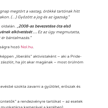
gnap megtört a vastag, örökké tartónak hitt
kon. (…) Győzött a jog és az igazság.”
t
oldalán.
„
2008-as bevezetése óta első
nyének elkövetését …
Ez az ügy megmutatta,
t ér bántalmazás.”
sságra hozó
Nol.hu
.
ppen „liberális” aktivistaként – aki a Pride-
ínű zászlót, ha jót akar magának – most örülnöm
evésbé szokta zavarni a gyűlölet, erőszak és
tüntetők” a rendezvényre tartókat – az esetek
ál munkatársa kamerával a kezében).