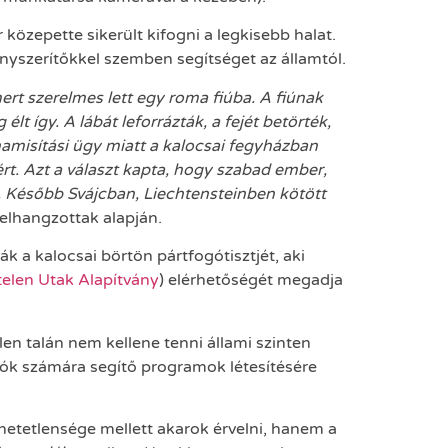
özepette sikerült kifogni a legkisebb halat.
kényszerítőkkel szemben segítséget az államtól.
ert szerelmes lett egy roma fiúba. A fiúnak
t így. A lábát leforrázták, a fejét betörték,
amisítási ügy miatt a kalocsai fegyházban
ért. Azt a választ kapta, hogy szabad ember,
n. Később Svájcban, Liechtensteinben kötött
elhangzottak alapján.
k a kalocsai börtön pártfogótisztjét, aki
elen Utak Alapítvány
) elérhetőségét megadja
n talán nem kellene tenni állami szinten
ánók számára segítő programok létesítésére
etetlensége mellett akarok érvelni, hanem a