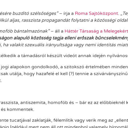
ésére buzdító szélsőséges”
– írja a
Roma Sajtóközpont
. „
Te
l aljas, rasszista propagandát folytatni a közösségi oldala
omofób bántalmazónak”
– áll a
Háttér Társaság a Melegekér
ltságon alapuló közösség tagja elleni erőszak bűncselekmé
ha valakit szexuális irányultsága vagy nemi identitás miat
élkedik a támadásról készült videót annak idején nyilváno
 jogi alapokon gondolkodó, a szitokszó értelmében mindenké
ncsak utálja, hogy hazafelé el kell (?) tennie a szivárványsz
.
sszista, antiszemita, homofób és – bár ez az előbbieknél k
ok és kommentek.
e tucatjával zaklatják, félemlítik vagy verik meg az „ellen
ságig (például mert nem áll ott mindenhol valamely hírport