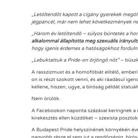
„
Letöltendőt kapott a cigány gyerekek megöl
jégpáncél, már nem lehet következmények nélkü
„
Három év letöltendő – súlyos büntetés a h
alkalommal állapította meg szexuális irányu
hogy igenis érdemes a hatóságokhoz fordulni, 
„
Lebuktattuk a Pride-on őrjöng
ő nőt”
– büszk
A rasszizmust és a homofóbiát elítélő, emberi
on is részt szokott venni, és aki ráadásul ige
kellene, hiszen, ugye, a bíróság példát statuált
Nem örülök.
A Facebookon naponta százával keringnek a ra
kirekesztés ellen küzdőket – szexista poszt
A Budapest Pride helyszínének környékén évent
nagyobb része el sem jut a rendőrségig, bíró