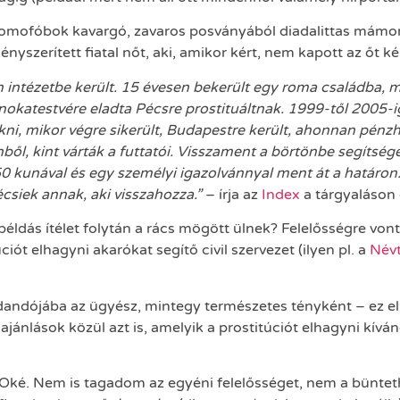
omofóbok kavargó, zavaros posványából diadalittas mámor k
ényszerített fiatal nőt, aki, amikor kért, nem kapott az őt 
 intézetbe került. 15 évesen bekerült egy roma családba, m
okatestvére eladta Pécsre prostituáltnak. 1999-től 2005-ig él
i, mikor végre sikerült, Budapestre került, ahonnan pénzh
nből, kint várták a futtatói. Visszament a börtönbe segítség
 50 kunával és egy személyi igazolvánnyal ment át a határo
écsiek annak, aki visszahozza.”
– írja az
Index
a tárgyaláson 
éldás ítélet folytán a rács mögött ülnek? Felelősségre vontá
iót elhagyni akarókat segítő civil szervezet (ilyen pl. a
Névt
ndójába az ügyész, mintegy természetes tényként – ez elle
jánlások közül azt is, amelyik a prostitúciót elhagyni kív
Oké. Nem is tagadom az egyéni felelősséget, nem a bünteth