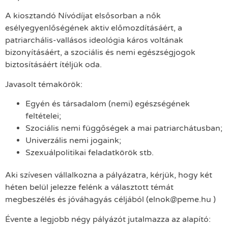
A kiosztandó Nívódíjat elsősorban a nők
esélyegyenlőségének aktiv előmozdításáért, a
patriarchális-vallásos ideológia káros voltának
bizonyításáért, a szociális és nemi egészségjogok
biztosításáért ítéljük oda.
Javasolt témakörök:
Egyén és társadalom (nemi) egészségének
feltételei;
Szociális nemi függőségek a mai patriarchátusban;
Univerzális nemi jogaink;
Szexuálpolitikai feladatkörök stb.
Aki szívesen vállalkozna a pályázatra, kérjük, hogy két
héten belül jelezze felénk a választott témát
megbeszélés és jóváhagyás céljából (
elnok@peme.hu
)
Évente a legjobb négy pályázót jutalmazza az alapító: