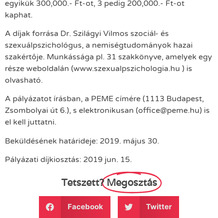
egyikük 300,000.- Ft-ot, 3 pedig 200,000.- Ft-ot
kaphat.
A díjak forrása Dr. Szilágyi Vilmos szociál- és
szexuálpszichológus, a nemiségtudományok hazai
szakértője. Munkássága pl. 31 szakkönyve, amelyek egy
része weboldalán (www.szexualpszichologia.hu ) is
olvasható.
A pályázatot írásban, a PEME címére (1113 Budapest,
Zsombolyai út 6.), s elektronikusan (
office@peme.hu
) is
el kell juttatni.
Beküldésének határideje: 2019. május 30.
Pályázati díjkiosztás: 2019 jun. 15.
Tetszett?
Megosztás
Facebook
Twitter