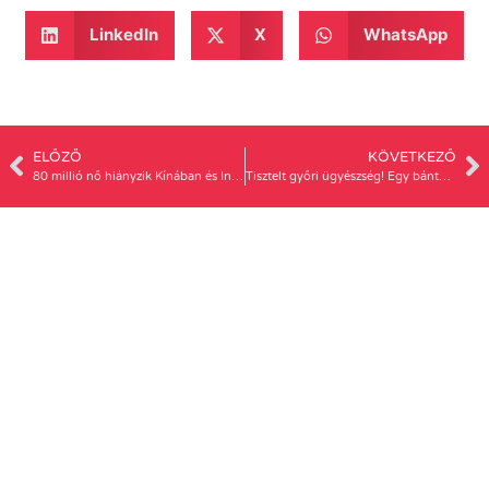
LinkedIn
X
WhatsApp
ELŐZŐ
KÖVETKEZŐ
80 millió nő hiányzik Kínában és Indiában
Tisztelt győri ügyészség! Egy bántalmazóval nem lehet „megegyezni”!