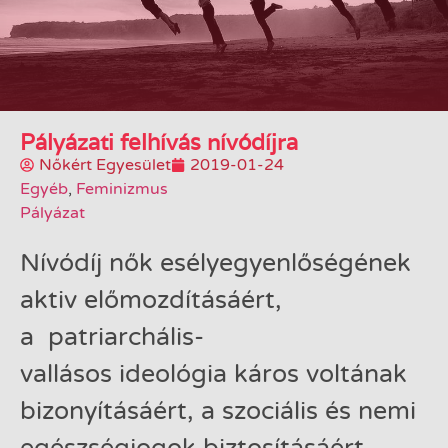
Pályázati felhívás nívódíjra
Nőkért Egyesület
2019-01-24
Egyéb
,
Feminizmus
Pályázat
Nívódíj nők esélyegyenlőségének
aktiv előmozdításáért,
a patriarchális-
vallásos ideológia káros voltának
bizonyításáért, a szociális és nemi