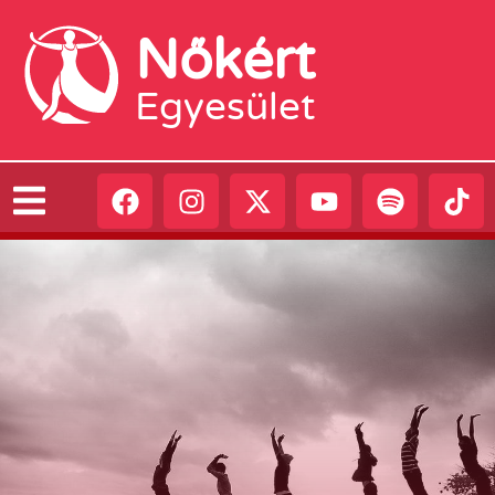
Nőkért
Egyesület