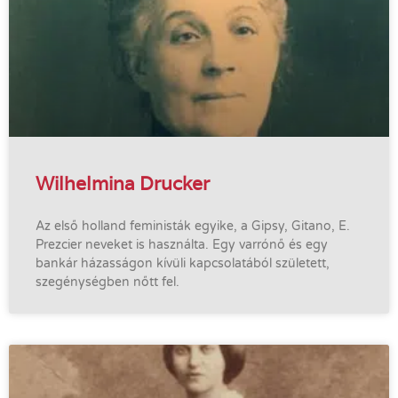
Wilhelmina Drucker
Az első holland feministák egyike, a Gipsy, Gitano, E.
Prezcier neveket is használta. Egy varrónő és egy
bankár házasságon kívüli kapcsolatából született,
szegénységben nőtt fel.