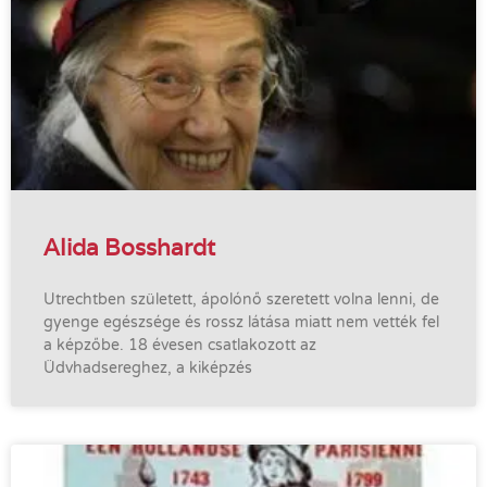
Alida Bosshardt
Utrechtben született, ápolónő szeretett volna lenni, de
gyenge egészsége és rossz látása miatt nem vették fel
a képzőbe. 18 évesen csatlakozott az
Üdvhadsereghez, a kiképzés