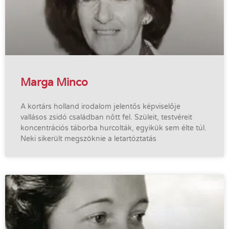
Marga Minco
A kortárs holland irodalom jelentős képviselője
vallásos zsidó családban nőtt fel. Szüleit, testvéreit
koncentrációs táborba hurcolták, egyikük sem élte túl.
Neki sikerült megszöknie a letartóztatás