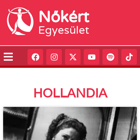
Nőkért
Egyesület
HOLLANDIA