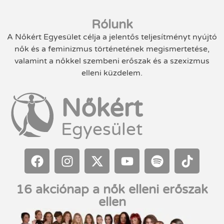
Rólunk
A Nőkért Egyesület célja a jelentős teljesítményt nyújtó
nők és a feminizmus történetének megismertetése,
valamint a nőkkel szembeni erőszak és a szexizmus
elleni küzdelem.
Nőkért
Egyesület
16 akciónap a nők elleni erőszak
ellen