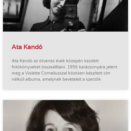
Ata Kandó
Ata Kandó az ötvenes évek közepén kezdett
fotókönyveket összeállítani. 1956 karácsonyára jelent
meg a Violette Corneliusszal közösen készített cím
nélküli albuma, amelynek bevételeit a szerzők