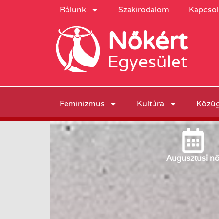
Rólunk
Szakirodalom
Kapcsol
Nőkért
Egyesület
Feminizmus
Kultúra
Közü
Augusztus
i n