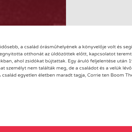
gidősebb, a család órásműhelyének a könyvelője volt és seg
egnyitotta otthonát az üldözöttek előtt, kapcsolatot teremt
zukban, ahol zsidókat bújtattak. Egy áruló feljelentése után 
 hat személyt nem találták meg, de a családot és a velük lé
A család egyetlen életben maradt tagja, Corrie ten Boom T