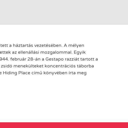
ített a háztartás vezetésében. A mélyen
ettek az ellenállási mozgalommal. Egyik
1944. február 28-án a Gestapo razziát tartott a
vő zsidó menekülteket koncentrációs táborba
he Hiding Place című könyvében írta meg