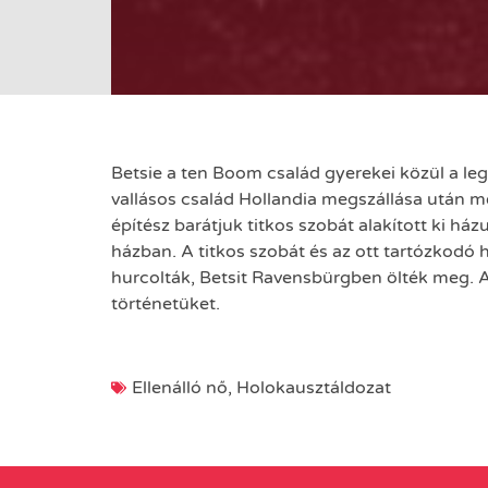
Betsie a ten Boom család gyerekei közül a le
vallásos család Hollandia megszállása után m
építész barátjuk titkos szobát alakított ki há
házban. A titkos szobát és az ott tartózkodó
hurcolták, Betsit Ravensbürgben ölték meg. 
történetüket.
Ellenálló nő
,
Holokausztáldozat