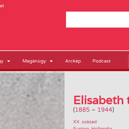
at
gy
Magánügy
Arckép
Podcast
ő
Elisabeth
(
1885
–
1944
)
XX. század
Európa
,
Hollandia