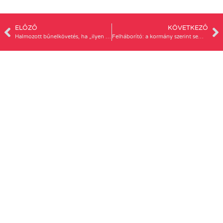
ELŐZŐ
KÖVETKEZŐ
Halmozott bűnelkövetés, ha „ilyen csinos nő” teknőst öl
Felháborító: a kormány szerint semmi szükség az Isztambuli Egyezmény ratifikációjára