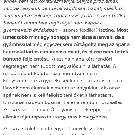
ennek sem lett következménye. Súlyos problémák
vannak, egyikük pengével vagdossa magát, másikuk
nem jut el a szükséges orvosi vizsgálatra és kontrollra.
Senkitől semmiféle segítséget nem kapok a
gyermekeim érdekében
– szomorkodik Krisztina.
Most
ismét több mint egy hónapja nem látta a lányait, de a
gyámhivatal még egyszer sem bírságolta meg az apát a
kapcsolattartás elmaradása miatt, és ellene nem tettek
büntető feljelentést.
Krisztina hiába kért rendőri
segítséget, nem tudott megvalósulni a láthatás. A
rendőrség őt küldte haza, mondván, nem
kényszeríthetik a gyerekeket kapcsolattartásra; ha a
lányok nem akarnak elmenni az anyjukkal, akkor az
apának nem is kell felkészíteni őket a láthatásra.
Krisztinát nagyon bosszantja ez a rendőri hozzáállás,
Zsóka viszont irigyli. Ő ugyanis ennek éppen az
ellenkezőjét tapasztalta egy másik megyében.
Zsóka a születése óta egyedül neveli szintén