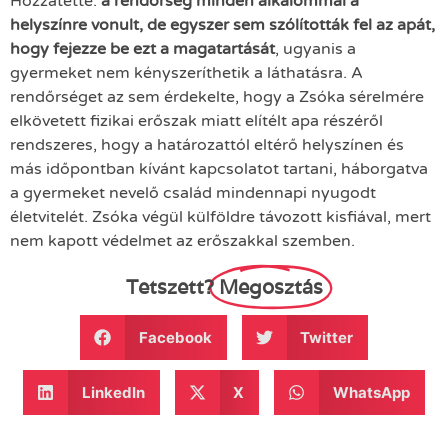
Hozzátette:
a rendőrség minden alkalommal a
helyszínre vonult, de egyszer sem szólították fel az apát,
hogy fejezze be ezt a magatartását
, ugyanis a
gyermeket nem kényszeríthetik a láthatásra. A
rendőrséget az sem érdekelte, hogy a Zsóka sérelmére
elkövetett fizikai erőszak miatt elítélt apa részéről
rendszeres, hogy a határozattól eltérő helyszínen és
más időpontban kívánt kapcsolatot tartani, háborgatva
a gyermeket nevelő család mindennapi nyugodt
életvitelét. Zsóka végül külföldre távozott kisfiával, mert
nem kapott védelmet az erőszakkal szemben.
Tetszett?
Megosztás
Facebook
Twitter
LinkedIn
X
WhatsApp