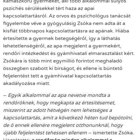
kamaszkorú gyermekét, aki több alkalommal súlyos
pszichés sérülésekkel tért haza az apai
kapcsolattartásról. Az orvos és pszichológus tanácsát
figyelembe véve a gyógyulásig Zsóka nem adta át a
kisfiát többnapos kapcsolattartásra az apának. Hiába
értesítette a gyermek betegségéről, így a láthatás
lehetetlenségéről, az apa megjelent a gyermekért,
rendőri intézkedést és gyámhivatali elmarasztalást kért.
Zsókára is több mint egymillió forintot meghaladó
összegben szabott ki bírságot, és ellene is büntető
feljelentést tett a gyámhivatal kapcsolattartás
akadályozása miatt.
–
Egyik alkalommal az apa nevetve mondta a
rendőröknek, hogy megkapta az értesítésemet,
miszerint az adott hétvégén nem lehetséges a
kapcsolattartás, amit a következő héten tud bepótolni,
de ő ennek ellenére megjelent otthonunknál, hogy
újabb feljelentést tehessen ellenem
– ismertette Zsóka.