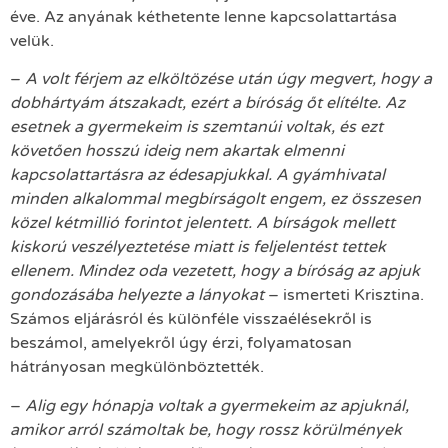
éve. Az anyának kéthetente lenne kapcsolattartása
velük.
–
A volt férjem az elköltözése után úgy megvert, hogy a
dobhártyám átszakadt, ezért a bíróság őt elítélte. Az
esetnek a gyermekeim is szemtanúi voltak, és ezt
követően hosszú ideig nem akartak elmenni
kapcsolattartásra az édesapjukkal. A gyámhivatal
minden alkalommal megbírságolt engem, ez összesen
közel kétmillió forintot jelentett. A bírságok mellett
kiskorú veszélyeztetése miatt is feljelentést tettek
ellenem. Mindez oda vezetett, hogy a bíróság az apjuk
gondozásába helyezte a lányokat
– ismerteti Krisztina.
Számos eljárásról és különféle visszaélésekről is
beszámol, amelyekről úgy érzi, folyamatosan
hátrányosan megkülönböztették.
–
Alig egy hónapja voltak a gyermekeim az apjuknál,
amikor arról számoltak be, hogy rossz körülmények