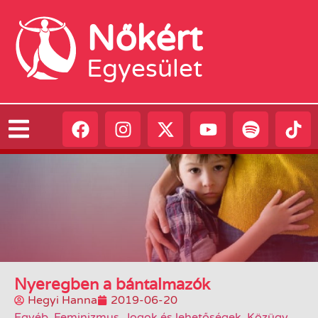
Nőkért
Egyesület
Nyeregben a bántalmazók
Hegyi Hanna
2019-06-20
Egyéb
,
Feminizmus
,
Jogok és lehetőségek
,
Közügy
,