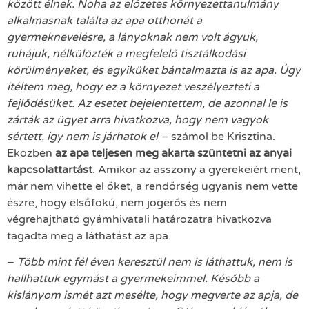
között élnek. Noha az előzetes környezettanulmány
alkalmasnak találta az apa otthonát a
gyermeknevelésre, a lányoknak nem volt ágyuk,
ruhájuk, nélkülözték a megfelelő tisztálkodási
körülményeket, és egyiküket bántalmazta is az apa. Úgy
ítéltem meg, hogy ez a környezet veszélyezteti a
fejlődésüket. Az esetet bejelentettem, de azonnal le is
zárták az ügyet arra hivatkozva, hogy nem vagyok
sértett, így nem is járhatok el –
számol be Krisztina.
Eközben
az apa teljesen meg akarta szüntetni az anyai
kapcsolattartást
. Amikor az asszony a gyerekeiért ment,
már nem vihette el őket, a rendőrség ugyanis nem vette
észre, hogy elsőfokú, nem jogerős és nem
végrehajtható gyámhivatali határozatra hivatkozva
tagadta meg a láthatást az apa.
–
Több mint fél éven keresztül nem is láthattuk, nem is
hallhattuk egymást a gyermekeimmel. Később a
kislányom ismét azt mesélte, hogy megverte az apja, de